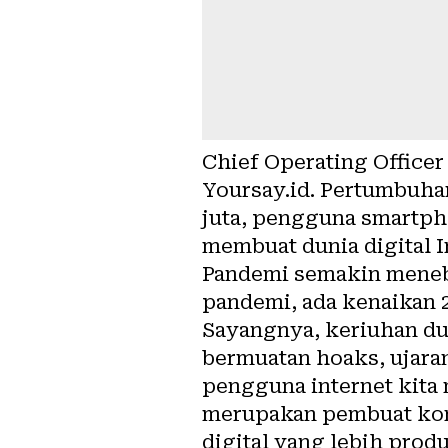
Chief Operating Office
Yoursay.id. Pertumbuha
juta, pengguna smartpho
membuat dunia digital I
Pandemi semakin meneba
pandemi, ada kenaikan 2
Sayangnya, keriuhan d
bermuatan hoaks, ujaran
pengguna internet kita
merupakan pembuat kon
digital yang lebih produ