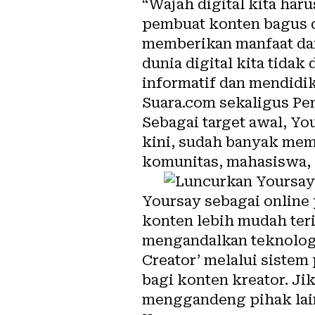
“Wajah digital kita har
pembuat konten bagus d
memberikan manfaat dan
dunia digital kita tida
informatif dan mendidi
Suara.com sekaligus P
Sebagai target awal, Y
kini, sudah banyak memb
komunitas, mahasiswa, 
Yoursay sebagai online
konten lebih mudah ter
mengandalkan teknologi
Creator’ melalui sistem
bagi konten kreator. J
menggandeng pihak lain