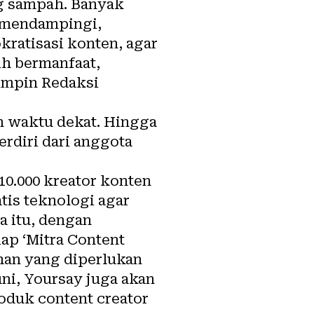
ng sampah. Banyak
, mendampingi,
ratisasi konten, agar
ih bermanfaat,
mimpin Redaksi
m waktu dekat. Hingga
rdiri dari anggota
tis teknologi agar
a itu, dengan
ap ‘Mitra Content
ihan yang diperlukan
ni, Yoursay juga akan
oduk content creator