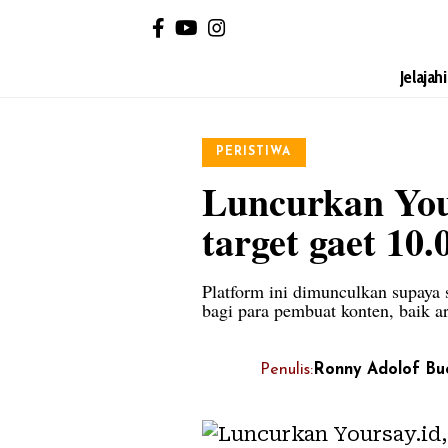
Jelajah
PERISTIWA
Luncurkan Your
target gaet 10
Platform ini dimunculkan supaya
bagi para pembuat konten, baik ar
Penulis:
Ronny Adolof Bu