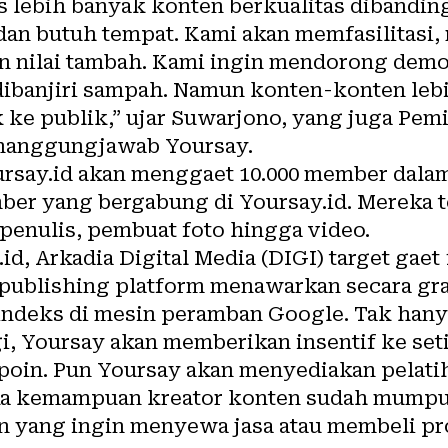
us lebih banyak konten berkualitas dibandi
an butuh tempat. Kami akan memfasilitasi
 nilai tambah. Kami ingin mendorong demok
k dibanjiri sampah. Namun konten-konten leb
k ke publik,” ujar Suwarjono, yang juga Pe
enanggungjawab Yoursay.
oursay.id akan menggaet 10.000 member dala
er yang bergabung di Yoursay.id. Mereka te
penulis, pembuat foto hingga video.
 publishing platform menawarkan secara gra
indeks di mesin peramban Google. Tak hany
, Yoursay akan memberikan insentif ke seti
 poin. Pun Yoursay akan menyediakan pelat
ika kemampuan kreator konten sudah mumpu
 yang ingin menyewa jasa atau membeli pr