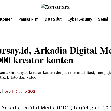
i Konten
Pantau Iklim
Data Sulut
Cyber Security
Serial
say.id, Arkadia Digital M
.000 kreator konten
 semakin banyak kreator konten dengan memfasilitasi, menga
tikel, foto dan video.
ol
Terbit: 3 June 2021