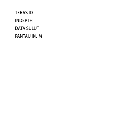
TERAS.ID
REHAT
INDEPTH
PERJALANAN
DATA SULUT
ARTIKEL
PANTAU IKLIM
PERSONA
KEAMANAN DIGITAL
ORANG SULUT
INFO KAPAL
ZONADATA
ZONAPEDIA
SULUTPEDIA
Redaksi
Network
Kelurahan Mongkonai, Kecamatan
PANTAU24.COM
Mongkonai Barat, Kotamobagu,
TENTANGPUAN.COM
Sulawesi Utara
TERASMANADO.COM
Email:
KELASBELAJAR.ORG
redaksi@zonautara.com