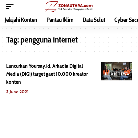
Jelajahi Konten
Pantau Iklim
Data Sulut
Cyber Secu
Tag:
pengguna internet
Luncurkan Yoursay.id, Arkadia Digital
Media (DIGI) target gaet 10.000 kreator
PERISTIWA
konten
3 June 2021