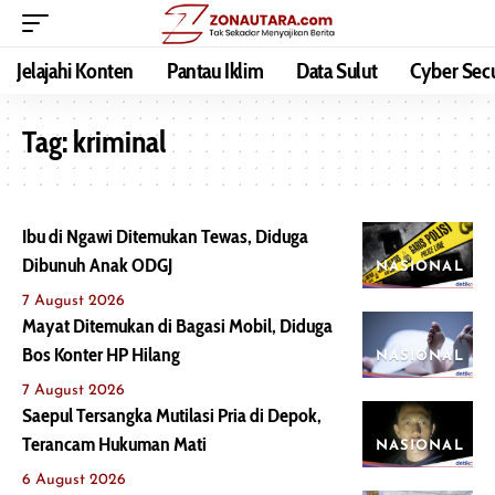
Jelajahi Konten
Pantau Iklim
Data Sulut
Cyber Secu
Tag:
kriminal
Ibu di Ngawi Ditemukan Tewas, Diduga
Dibunuh Anak ODGJ
NASIONAL
7 August 2026
Mayat Ditemukan di Bagasi Mobil, Diduga
Bos Konter HP Hilang
NASIONAL
7 August 2026
Saepul Tersangka Mutilasi Pria di Depok,
Terancam Hukuman Mati
NASIONAL
6 August 2026