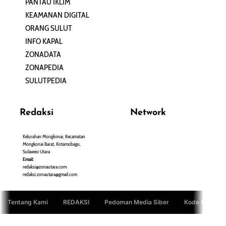
PANTAU IKLIM
PERSONA
KEAMANAN DIGITAL
ORANG SULUT
INFO KAPAL
ZONADATA
ZONAPEDIA
SULUTPEDIA
Redaksi
Network
Kelurahan Mongkonai, Kecamatan
PANTAU24.COM
Mongkonai Barat, Kotamobagu,
TENTANGPUAN.COM
Sulawesi Utara
TERASMANADO.COM
Email:
KELASBELAJAR.ORG
redaksi@zonautara.com
redaksi.zonautara@gmail.com
Tentang Kami
REDAKSI
Pedoman Media Siber
Kode Etik Jurn