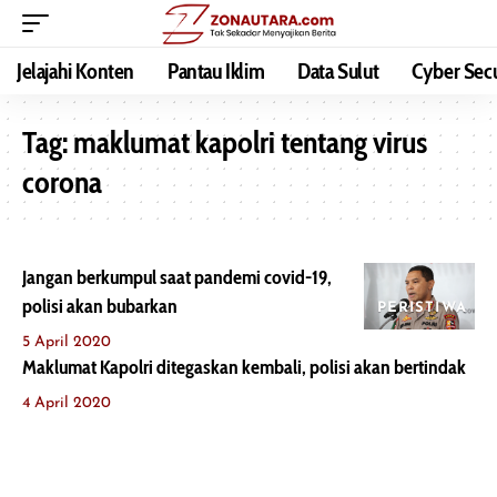
Jelajahi Konten
Pantau Iklim
Data Sulut
Cyber Secu
Tag:
maklumat kapolri tentang virus
corona
Jangan berkumpul saat pandemi covid-19,
polisi akan bubarkan
PERISTIWA
5 April 2020
Maklumat Kapolri ditegaskan kembali, polisi akan bertindak
4 April 2020