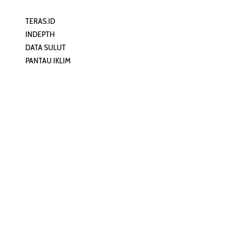
TERAS.ID
REHAT
INDEPTH
PERJALANAN
DATA SULUT
ARTIKEL
PANTAU IKLIM
PERSONA
KEAMANAN DIGITAL
ORANG SULUT
INFO KAPAL
ZONADATA
ZONAPEDIA
SULUTPEDIA
Redaksi
Network
Kelurahan Mongkonai, Kecamatan
PANTAU24.COM
Mongkonai Barat, Kotamobagu,
TENTANGPUAN.COM
Sulawesi Utara
TERASMANADO.COM
Email:
KELASBELAJAR.ORG
redaksi@zonautara.com