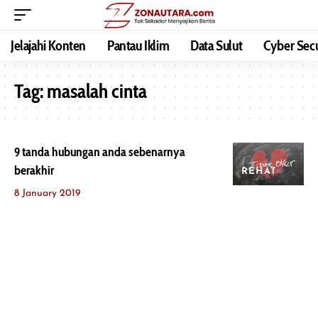
Jelajahi Konten
Pantau Iklim
Data Sulut
Cyber Secu
Tag:
masalah cinta
9 tanda hubungan anda sebenarnya
berakhir
REHAT
8 January 2019