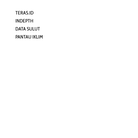
TERAS.ID
REHAT
INDEPTH
PERJALANAN
DATA SULUT
ARTIKEL
PANTAU IKLIM
PERSONA
KEAMANAN DIGITAL
ORANG SULUT
INFO KAPAL
ZONADATA
ZONAPEDIA
SULUTPEDIA
Redaksi
Network
Kelurahan Mongkonai, Kecamatan
PANTAU24.COM
Mongkonai Barat, Kotamobagu,
TENTANGPUAN.COM
Sulawesi Utara
TERASMANADO.COM
Email:
KELASBELAJAR.ORG
redaksi@zonautara.com