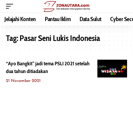
Jelajahi Konten
Pantau Iklim
Data Sulut
Cyber Secu
Tag:
Pasar Seni Lukis Indonesia
“Ayo Bangkit” jadi tema PSLI 2021 setelah
dua tahun ditiadakan
WISATA
21 November 2021