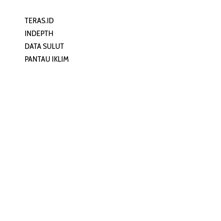
TERAS.ID
REHAT
INDEPTH
PERJALANAN
DATA SULUT
ARTIKEL
PANTAU IKLIM
PERSONA
KEAMANAN DIGITAL
ORANG SULUT
INFO KAPAL
ZONADATA
ZONAPEDIA
SULUTPEDIA
Redaksi
Network
Kelurahan Mongkonai, Kecamatan
PANTAU24.COM
Mongkonai Barat, Kotamobagu,
TENTANGPUAN.COM
Sulawesi Utara
TERASMANADO.COM
Email:
KELASBELAJAR.ORG
redaksi@zonautara.com