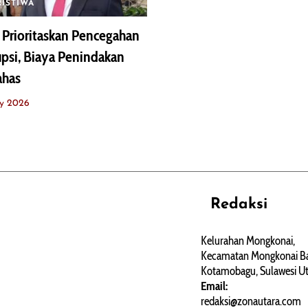
RISTIWA
Prioritaskan Pencegahan
psi, Biaya Penindakan
ahas
y 2026
Redaksi
REHAT
PERJALANAN
ARTIKEL
Kelurahan Mongkonai,
Kecamatan Mongkonai Ba
PERSONA
Kotamobagu, Sulawesi Ut
Email:
redaksi@zonautara.com