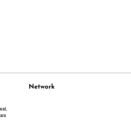
Network
PANTAU24.COM
rat,
TENTANGPUAN.COM
ara
TERASMANADO.COM
KELASBELAJAR.ORG