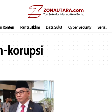
hi Konten
Pantau Iklim
Data Sulut
Cyber Security
Serial
-korupsi