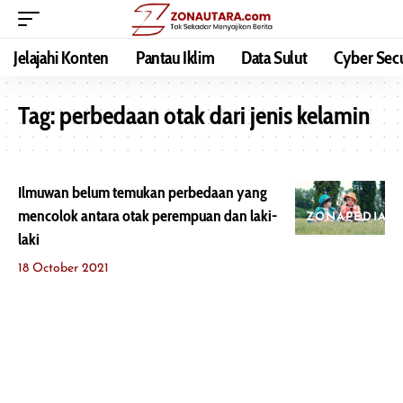
Jelajahi Konten
Pantau Iklim
Data Sulut
Cyber Secu
Tag:
perbedaan otak dari jenis kelamin
Ilmuwan belum temukan perbedaan yang
mencolok antara otak perempuan dan laki-
ZONAPEDIA
laki
18 October 2021