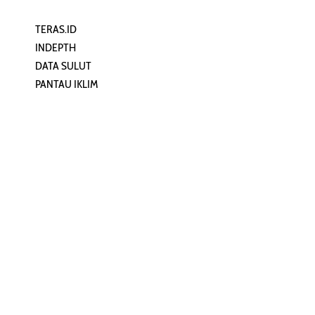
TERAS.ID
REHAT
INDEPTH
PERJALANAN
DATA SULUT
ARTIKEL
PANTAU IKLIM
PERSONA
KEAMANAN DIGITAL
ORANG SULUT
INFO KAPAL
ZONADATA
ZONAPEDIA
SULUTPEDIA
Redaksi
Network
Kelurahan Mongkonai, Kecamatan
PANTAU24.COM
Mongkonai Barat, Kotamobagu,
TENTANGPUAN.COM
Sulawesi Utara
TERASMANADO.COM
Email:
KELASBELAJAR.ORG
redaksi@zonautara.com