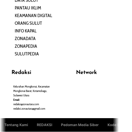
DATA SULUT
ARTIKEL
PANTAU IKLIM
PERSONA
KEAMANAN DIGITAL
ORANG SULUT
INFO KAPAL
ZONADATA
ZONAPEDIA
SULUTPEDIA
Redaksi
Network
Kelurahan Mongkonai, Kecamatan
PANTAU24.COM
Mongkonai Barat, Kotamobagu,
TENTANGPUAN.COM
Sulawesi Utara
TERASMANADO.COM
Email:
KELASBELAJAR.ORG
redaksi@zonautara.com
redaksi.zonautara@gmail.com
Tentang Kami
REDAKSI
Pedoman Media Siber
Kode Etik Jurn