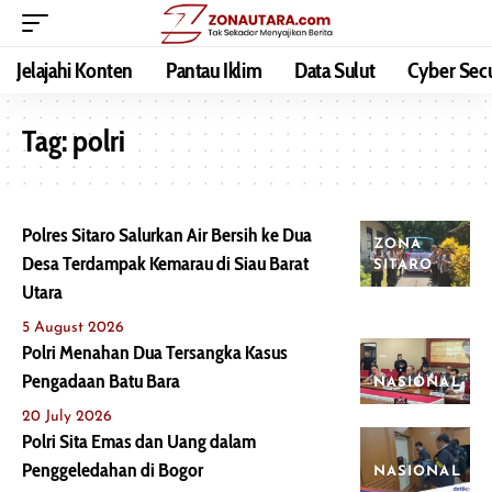
Jelajahi Konten
Pantau Iklim
Data Sulut
Cyber Secu
Tag:
polri
Polres Sitaro Salurkan Air Bersih ke Dua
ZONA
Desa Terdampak Kemarau di Siau Barat
SITARO
Utara
5 August 2026
Polri Menahan Dua Tersangka Kasus
Pengadaan Batu Bara
NASIONAL
20 July 2026
Polri Sita Emas dan Uang dalam
Penggeledahan di Bogor
NASIONAL