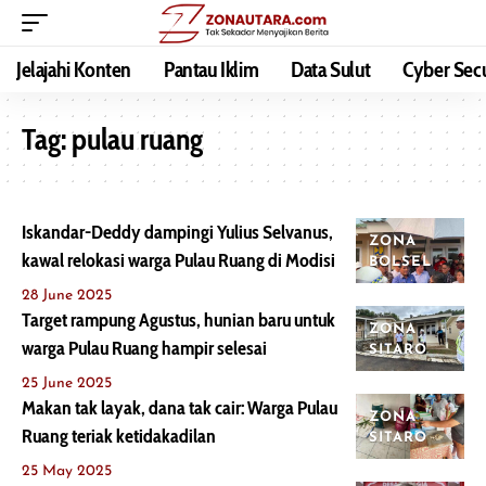
Jelajahi Konten
Pantau Iklim
Data Sulut
Cyber Secu
Tag:
pulau ruang
Iskandar-Deddy dampingi Yulius Selvanus,
ZONA
kawal relokasi warga Pulau Ruang di Modisi
BOLSEL
28 June 2025
Target rampung Agustus, hunian baru untuk
ZONA
warga Pulau Ruang hampir selesai
SITARO
25 June 2025
Makan tak layak, dana tak cair: Warga Pulau
ZONA
Ruang teriak ketidakadilan
SITARO
25 May 2025