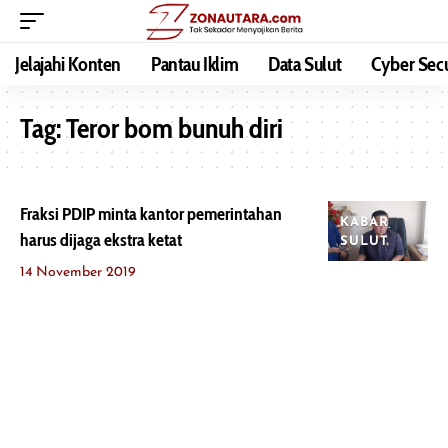
Jelajahi Konten
Pantau Iklim
Data Sulut
Cyber Secu
Tag:
Teror bom bunuh diri
Fraksi PDIP minta kantor pemerintahan
KABAR
harus dijaga ekstra ketat
SULUT
14 November 2019