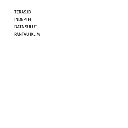
TERAS.ID
REHAT
INDEPTH
PERJALANAN
DATA SULUT
ARTIKEL
PANTAU IKLIM
PERSONA
KEAMANAN DIGITAL
ORANG SULUT
INFO KAPAL
ZONADATA
ZONAPEDIA
SULUTPEDIA
Redaksi
Network
Kelurahan Mongkonai, Kecamatan
PANTAU24.COM
Mongkonai Barat, Kotamobagu,
TENTANGPUAN.COM
Sulawesi Utara
TERASMANADO.COM
Email:
KELASBELAJAR.ORG
redaksi@zonautara.com