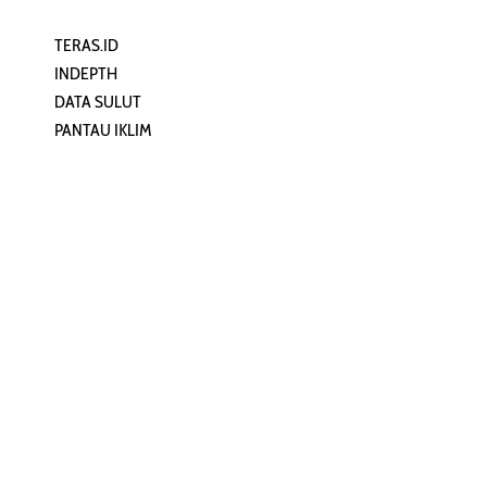
TERAS.ID
REHAT
INDEPTH
PERJALANAN
DATA SULUT
ARTIKEL
PANTAU IKLIM
PERSONA
KEAMANAN DIGITAL
ORANG SULUT
INFO KAPAL
ZONADATA
ZONAPEDIA
SULUTPEDIA
Redaksi
Network
Kelurahan Mongkonai, Kecamatan
PANTAU24.COM
Mongkonai Barat, Kotamobagu,
TENTANGPUAN.COM
Sulawesi Utara
TERASMANADO.COM
Email:
KELASBELAJAR.ORG
redaksi@zonautara.com