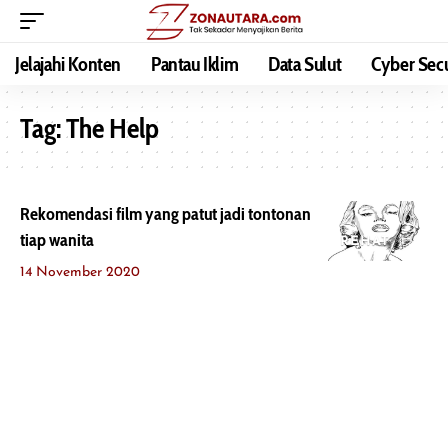
Jelajahi Konten
Pantau Iklim
Data Sulut
Cyber Secu
Tag:
The Help
Rekomendasi film yang patut jadi tontonan
tiap wanita
REHAT
14 November 2020