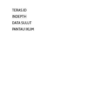
TERAS.ID
REHAT
INDEPTH
PERJALANAN
DATA SULUT
ARTIKEL
PANTAU IKLIM
PERSONA
KEAMANAN DIGITAL
ORANG SULUT
INFO KAPAL
ZONADATA
ZONAPEDIA
SULUTPEDIA
Redaksi
Network
Kelurahan Mongkonai, Kecamatan
PANTAU24.COM
Mongkonai Barat, Kotamobagu,
TENTANGPUAN.COM
Sulawesi Utara
TERASMANADO.COM
Email:
KELASBELAJAR.ORG
redaksi@zonautara.com