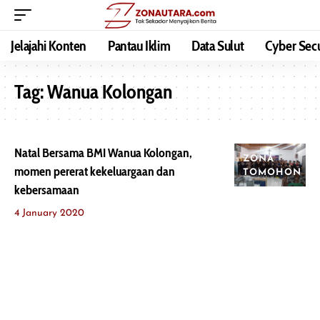
Jelajahi Konten
Pantau Iklim
Data Sulut
Cyber Secu
Tag:
Wanua Kolongan
Natal Bersama BMI Wanua Kolongan,
ZONA
momen pererat kekeluargaan dan
TOMOHON
kebersamaan
4 January 2020