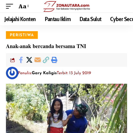
Aa
Jelajahi Konten
Pantau Iklim
Data Sulut
Cyber Secu
PERISTIWA
Anak-anak bercanda bersama TNI
Penulis:
Gary Kaligis
Terbit: 13 July 2019