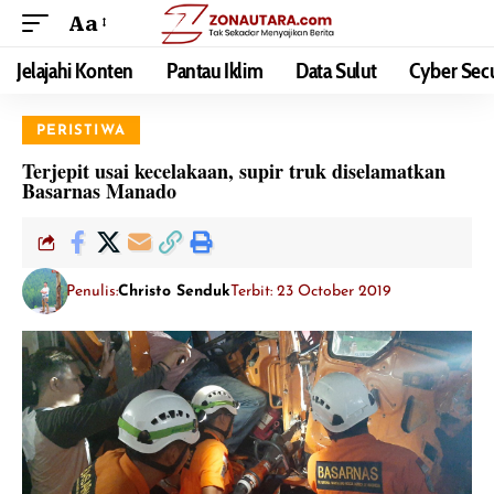
Aa
Jelajahi Konten
Pantau Iklim
Data Sulut
Cyber Secu
PERISTIWA
Terjepit usai kecelakaan, supir truk diselamatkan
Basarnas Manado
Penulis:
Christo Senduk
Terbit: 23 October 2019