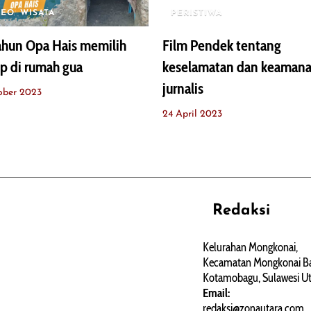
DEO
WISATA
PERISTIWA
ahun Opa Hais memilih
Film Pendek tentang
p di rumah gua
keselamatan dan keaman
jurnalis
ober 2023
24 April 2023
Redaksi
REHAT
PERJALANAN
ARTIKEL
Kelurahan Mongkonai,
Kecamatan Mongkonai Ba
PERSONA
Kotamobagu, Sulawesi Ut
Email:
redaksi@zonautara.com