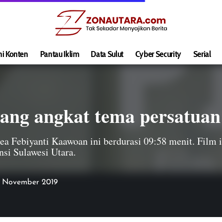
hi Konten
Pantau Iklim
Data Sulut
Cyber Security
Serial
 yang angkat tema persatua
Dea Febiyanti Kaawoan ini berdurasi 09:58 menit. Film 
si Sulawesi Utara.
17 November 2019