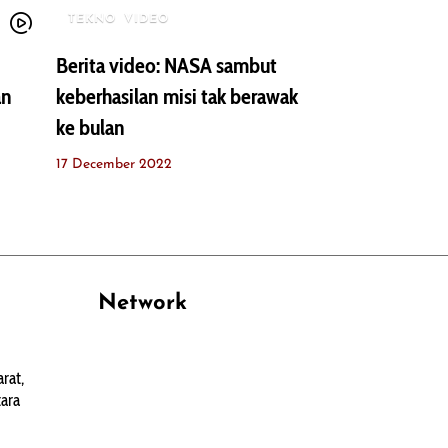
TEKNO
VIDEO
Berita video: NASA sambut
an
keberhasilan misi tak berawak
ke bulan
17 December 2022
Network
PANTAU24.COM
rat,
TENTANGPUAN.COM
ara
TERASMANADO.COM
KELASBELAJAR.ORG