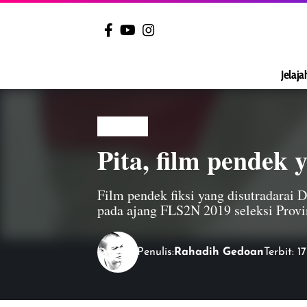
Jelaja
VIDEO
Pita, film pendek
Film pendek fiksi yang disutradarai 
pada ajang FLS2N 2019 seleksi Provin
Penulis:
Rahadih Gedoan
Terbit: 