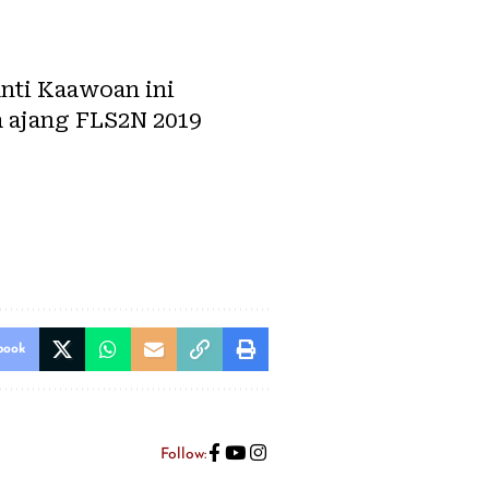
anti Kaawoan ini
da ajang FLS2N 2019
book
Follow: