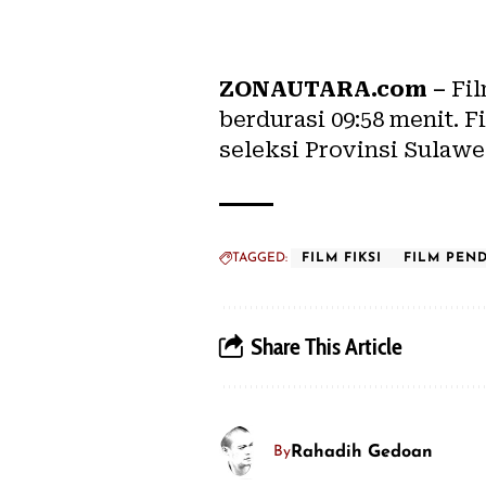
ZONAUTARA.com
–
Fil
berdurasi 09:58 menit. F
seleksi Provinsi Sulawes
TAGGED:
FILM FIKSI
FILM PEN
Share This Article
Rahadih Gedoan
By