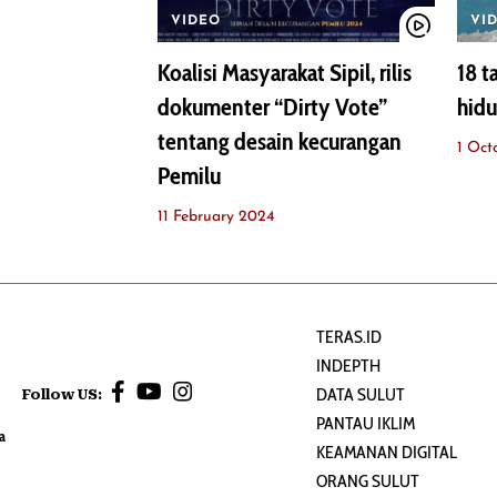
VIDEO
VI
Koalisi Masyarakat Sipil, rilis
18 t
dokumenter “Dirty Vote”
hidu
tentang desain kecurangan
1 Oct
Pemilu
11 February 2024
TERAS.ID
INDEPTH
DATA SULUT
Follow US:
PANTAU IKLIM
a
KEAMANAN DIGITAL
ORANG SULUT