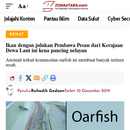
Aa
Jelajahi Konten
Pantau Iklim
Data Sulut
Cyber Secu
REHAT
Ikan dengan julukan Pembawa Pesan dari Kerajaan
Dewa Laut ini kena pancing nelayan
Anomali terkait kemunculan oarfish ini membuat banyak netizen
resah.
Penulis:
Rahadih Gedoan
Terbit: 10 December 2019