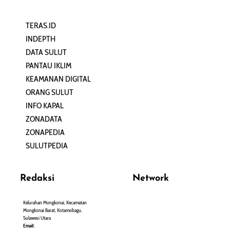
TERAS.ID
REHAT
INDEPTH
PERJALANAN
DATA SULUT
ARTIKEL
PANTAU IKLIM
PERSONA
KEAMANAN DIGITAL
ORANG SULUT
INFO KAPAL
ZONADATA
ZONAPEDIA
SULUTPEDIA
Redaksi
Network
Kelurahan Mongkonai, Kecamatan
PANTAU24.COM
Mongkonai Barat, Kotamobagu,
TENTANGPUAN.COM
Sulawesi Utara
TERASMANADO.COM
Email: