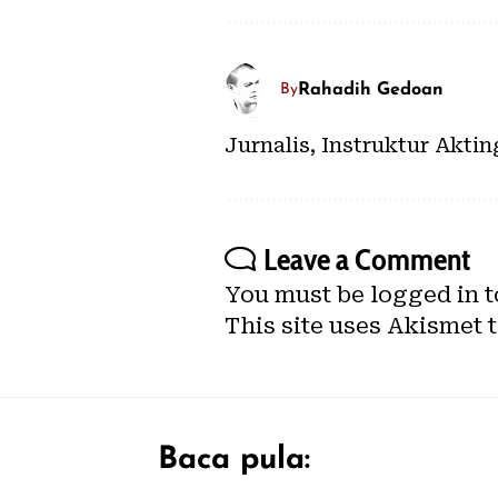
Rahadih Gedoan
By
Jurnalis, Instruktur Akti
Leave a Comment
You must be
logged in
t
This site uses Akismet 
Baca pula: