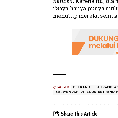
netizen
. Karena itu, di
“Saya hanya punya mulut
menutup mereka semua d
TAGGED:
BETRAND
BETRAND A
SARWENDAH DIPELUK BETRAND 
Share This Article