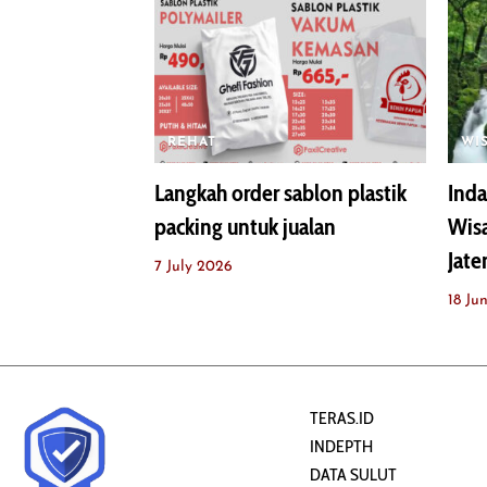
REHAT
WI
Langkah order sablon plastik
Inda
packing untuk jualan
Wisa
Jate
7 July 2026
18 Ju
TERAS.ID
INDEPTH
DATA SULUT