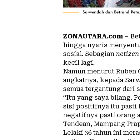
Sarwendah dan Betrand Peto.
ZONAUTARA.com
– Be
hingga nyaris menyent
sosial. Sebagian
netizen
kecil lagi.
Namun menurut Ruben On
angkatnya, kepada Sarwe
semua tergantung dari s
“Itu yang saya bilang. 
sisi positifnya itu pasti
negatifnya pasti orang 
Tendean, Mampang Prapat
Lelaki 36 tahun ini m