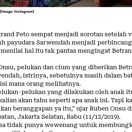
(Image: Instagram)
trand Peto sempat menjadi sorotan setelah 
uh payudara Sarwendah menjadi perbincang
menilai hal itu tak pantas mengingat Betra
su, pelukan dan cium yang diberikan Betr
ndah, istrinya, sebetulnya masih dalam bat
isi mana orang melihatnya.
Pelukan-pelukan yang dilakukan oleh anak itu
 kalian akan tahu seperti apa anak ini. Tapi ka
akan beranggapan ya itu,” ujar Ruben Onsu d
an, Jakarta Selatan, Rabu (11/12/2019).
erasa tidak punya wewenang untuk membung