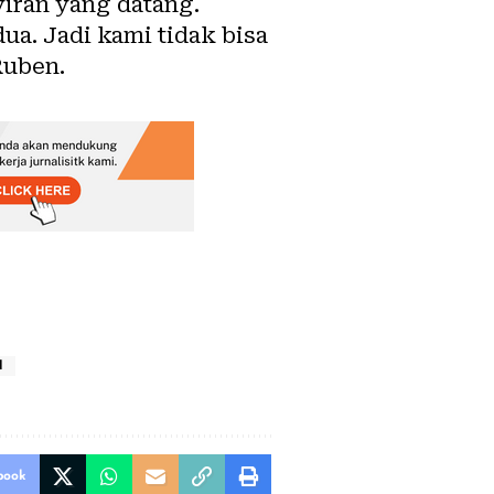
yiran yang datang.
a. Jadi kami tidak bisa
Ruben.
H
book