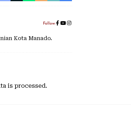
Follow:
senian Kota Manado.
a is processed.