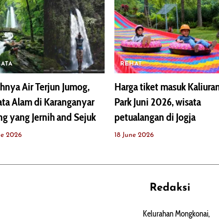
SATA
REHAT
hnya Air Terjun Jumog,
Harga tiket masuk Kaliura
ta Alam di Karanganyar
Park Juni 2026, wisata
ng yang Jernih and Sejuk
petualangan di Jogja
ne 2026
18 June 2026
Redaksi
REHAT
PERJALANAN
ARTIKEL
Kelurahan Mongkonai,