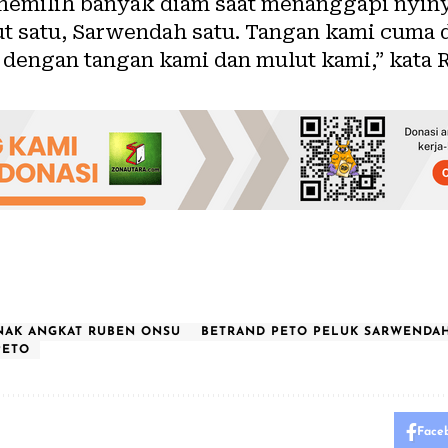
a memilih banyak diam saat menanggapi nyin
 satu, Sarwendah satu. Tangan kami cuma du
engan tangan kami dan mulut kami,” kata 
NAK ANGKAT RUBEN ONSU
BETRAND PETO PELUK SARWENDA
PETO
Face