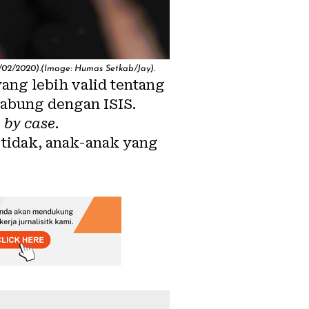
1/02/2020).(Image:
Humas Setkab/Jay
).
ng lebih valid tentang
gabung dengan ISIS.
 by case
.
u tidak, anak-anak yang