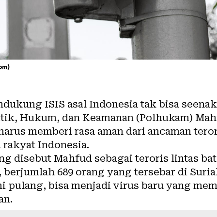
com)
dukung ISIS asal Indonesia tak bisa seena
litik, Hukum, dan Keamanan (Polhukam) Ma
arus memberi rasa aman dari ancaman teror
a rakyat Indonesia.
g disebut Mahfud sebagai teroris lintas bat
, berjumlah 689 orang yang tersebar di Suri
ini pulang, bisa menjadi virus baru yang me
an.