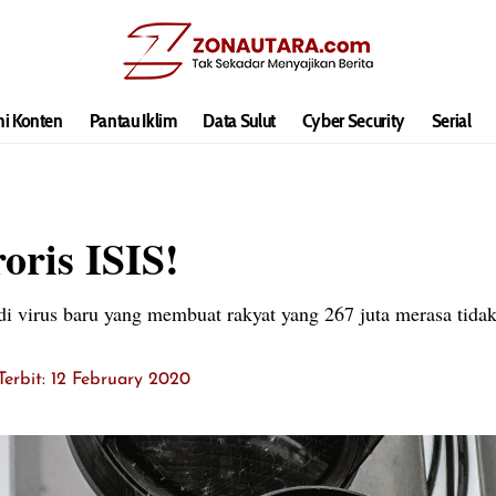
hi Konten
Pantau Iklim
Data Sulut
Cyber Security
Serial
roris ISIS!
i virus baru yang membuat rakyat yang 267 juta merasa tida
Terbit: 12 February 2020