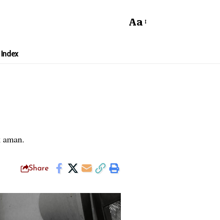
Aa
Index
k aman.
Share