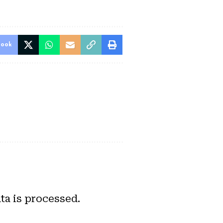
book
a is processed.