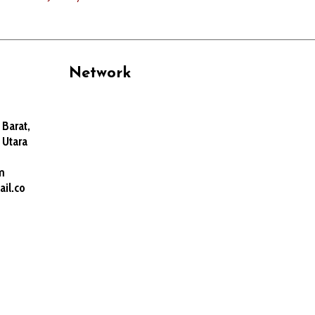
Network
PANTAU24.COM
Barat,
TENTANGPUAN.COM
 Utara
TERASMANADO.COM
KELASBELAJAR.ORG
m
il.co