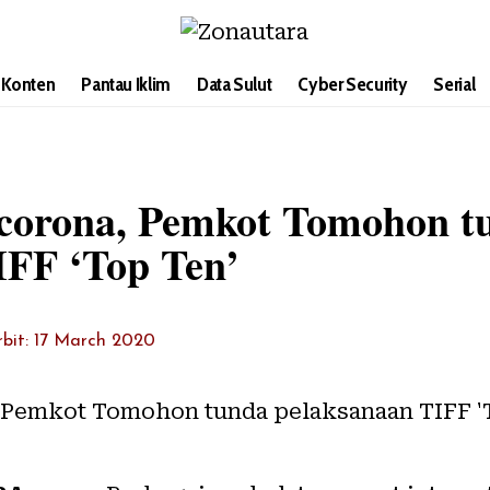
i Konten
Pantau Iklim
Data Sulut
Cyber Security
Serial
corona, Pemkot Tomohon t
IFF ‘Top Ten’
rbit: 17 March 2020