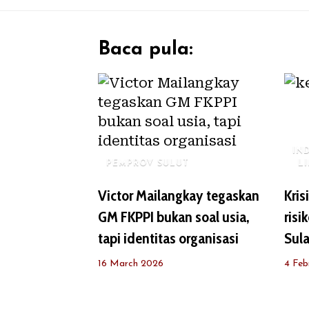
Baca pula:
IN
PEMPROV SULUT
L
Victor Mailangkay tegaskan
Kris
GM FKPPI bukan soal usia,
risi
tapi identitas organisasi
Sula
16 March 2026
4 Feb