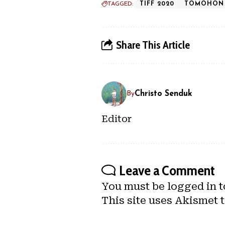
TAGGED:
TIFF 2020
TOMOHON
Share This Article
Christo Senduk
By
Editor
Leave a Comment
You must be
logged in
t
This site uses Akismet 