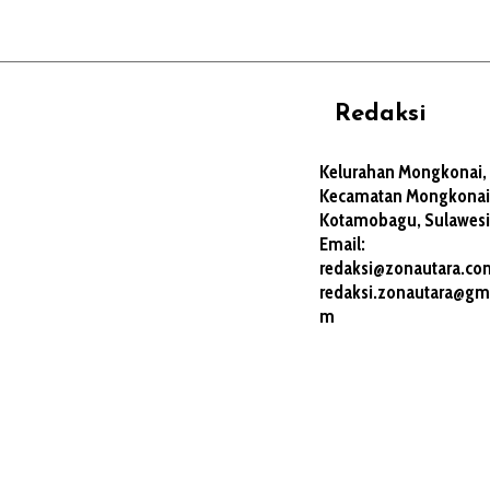
Redaksi
REHAT
PERJALANAN
ARTIKEL
Kelurahan Mongkonai,
Kecamatan Mongkonai 
PERSONA
Kotamobagu, Sulawesi
Email:
redaksi@zonautara.co
redaksi.zonautara@gma
m