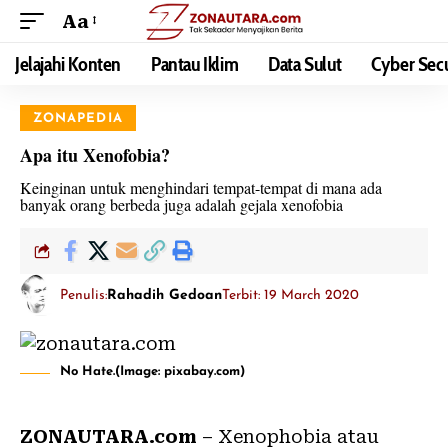
Aa
Jelajahi Konten
Pantau Iklim
Data Sulut
Cyber Secu
ZONAPEDIA
Apa itu Xenofobia?
Keinginan untuk menghindari tempat-tempat di mana ada
banyak orang berbeda juga adalah gejala xenofobia
Penulis:
Rahadih Gedoan
Terbit: 19 March 2020
No Hate.(Image: pixabay.com)
ZONAUTARA.com
– Xenophobia atau