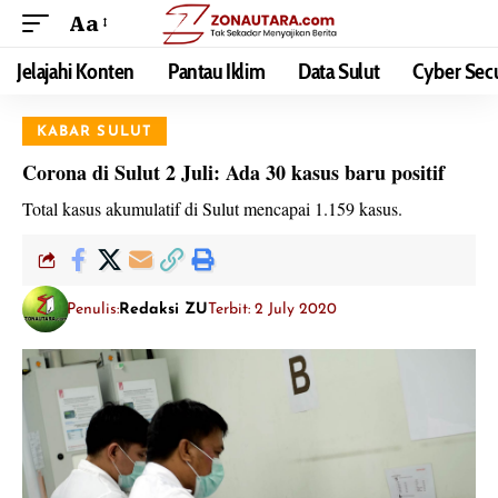
Aa
Jelajahi Konten
Pantau Iklim
Data Sulut
Cyber Secu
KABAR SULUT
Corona di Sulut 2 Juli: Ada 30 kasus baru positif
Total kasus akumulatif di Sulut mencapai 1.159 kasus.
Penulis:
Redaksi ZU
Terbit: 2 July 2020