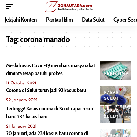
Jelajahi Konten
Pantau Iklim
Data Sulut
Cyber Secu
Tag:
corona manado
Meski kasus Covid-19 membaik masyarakat
diminta tetap patuhi prokes
PERISTIWA
11 October 2021
Corona di Sulut turun jadi 92 kasus baru
KABAR
SULUT
22 January 2021
Tertinggi! Kasus corona di Sulut capai rekor
KABAR
baru: 234 kasus baru
SULUT
21 January 2021
20 Januari, ada 234 kasus baru corona di
KABAR