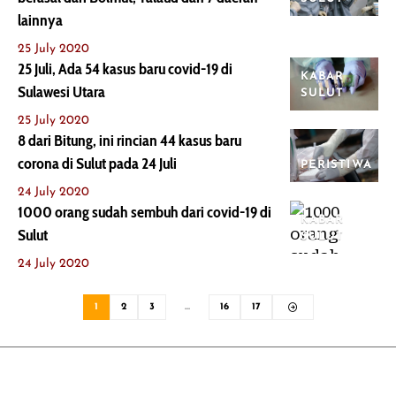
lainnya
25 July 2020
25 Juli, Ada 54 kasus baru covid-19 di
KABAR
Sulawesi Utara
SULUT
25 July 2020
8 dari Bitung, ini rincian 44 kasus baru
corona di Sulut pada 24 Juli
PERISTIWA
24 July 2020
1000 orang sudah sembuh dari covid-19 di
KABAR
Sulut
SULUT
24 July 2020
1
2
3
…
16
17