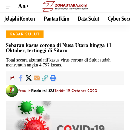
Aa
Jelajahi Konten
Pantau Iklim
Data Sulut
Cyber Secu
KABAR SULUT
Sebaran kasus corona di Nusa Utara hingga 11
Oktober, tertinggi di Sitaro
Total secara akumulatif kasus virus corona di Sulut sudah
menyentuh angka 4.797 kasus.
Penulis:
Redaksi ZU
Terbit: 12 October 2020