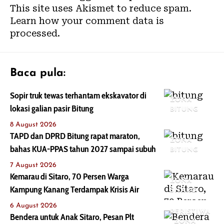
This site uses Akismet to reduce spam.
Learn how your comment data is
processed.
Baca pula:
Sopir truk tewas terhantam ekskavator di
ZONA
lokasi galian pasir Bitung
BITUNG
8 August 2026
TAPD dan DPRD Bitung rapat maraton,
ZONA
bahas KUA-PPAS tahun 2027 sampai subuh
BITUNG
7 August 2026
Kemarau di Sitaro, 70 Persen Warga
ZONA
Kampung Kanang Terdampak Krisis Air
SITARO
6 August 2026
PERISTIWA
Bendera untuk Anak Sitaro, Pesan Plt
ZONA