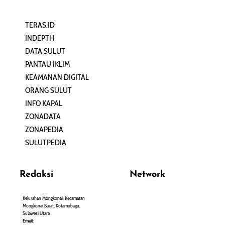
TERAS.ID
REHAT
INDEPTH
PERJALANAN
DATA SULUT
ARTIKEL
PANTAU IKLIM
PERSONA
KEAMANAN DIGITAL
ORANG SULUT
INFO KAPAL
ZONADATA
ZONAPEDIA
SULUTPEDIA
Redaksi
Network
Kelurahan Mongkonai, Kecamatan
PANTAU24.COM
Mongkonai Barat, Kotamobagu,
TENTANGPUAN.COM
Sulawesi Utara
TERASMANADO.COM
Email: