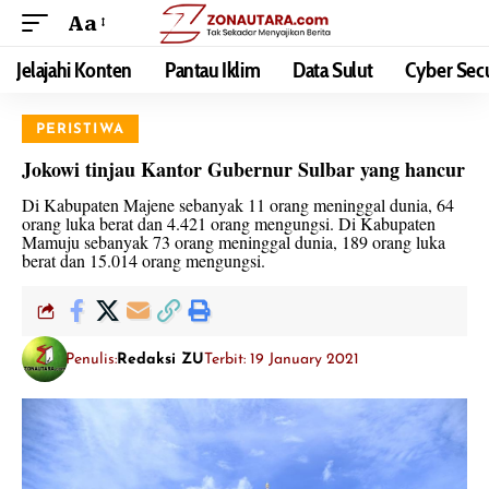
Aa
Jelajahi Konten
Pantau Iklim
Data Sulut
Cyber Secu
PERISTIWA
Jokowi tinjau Kantor Gubernur Sulbar yang hancur
Di Kabupaten Majene sebanyak 11 orang meninggal dunia, 64
orang luka berat dan 4.421 orang mengungsi. Di Kabupaten
Mamuju sebanyak 73 orang meninggal dunia, 189 orang luka
berat dan 15.014 orang mengungsi.
Penulis:
Redaksi ZU
Terbit: 19 January 2021