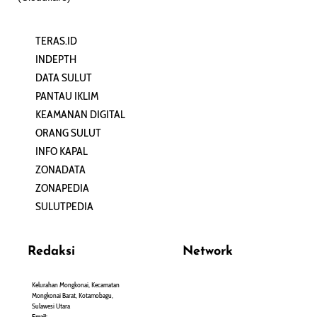
TERAS.ID
REHAT
INDEPTH
PERJALANAN
DATA SULUT
ARTIKEL
PANTAU IKLIM
PERSONA
KEAMANAN DIGITAL
ORANG SULUT
INFO KAPAL
ZONADATA
ZONAPEDIA
SULUTPEDIA
Redaksi
Network
Kelurahan Mongkonai, Kecamatan
PANTAU24.COM
Mongkonai Barat, Kotamobagu,
TENTANGPUAN.COM
Sulawesi Utara
TERASMANADO.COM
Email: