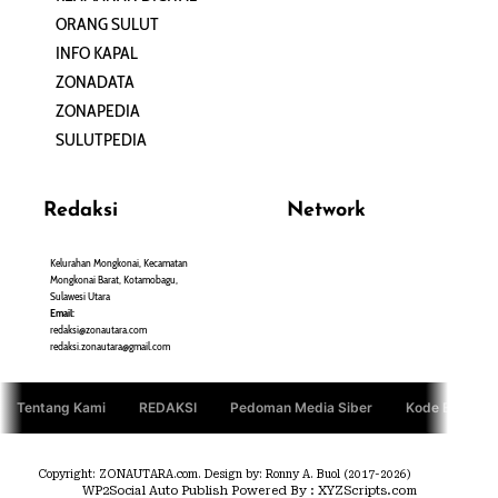
ORANG SULUT
INFO KAPAL
ZONADATA
ZONAPEDIA
SULUTPEDIA
Redaksi
Network
Kelurahan Mongkonai, Kecamatan
PANTAU24.COM
Mongkonai Barat, Kotamobagu,
TENTANGPUAN.COM
Sulawesi Utara
TERASMANADO.COM
Email:
KELASBELAJAR.ORG
redaksi@zonautara.com
redaksi.zonautara@gmail.com
Tentang Kami
REDAKSI
Pedoman Media Siber
Kode Etik Jurn
Copyright: ZONAUTARA.com. Design by: Ronny A. Buol (2017-2026)
WP2Social Auto Publish
Powered By :
XYZScripts.com