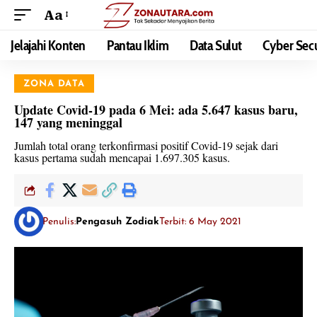
Aa
Jelajahi Konten
Pantau Iklim
Data Sulut
Cyber Secu
ZONA DATA
Update Covid-19 pada 6 Mei: ada 5.647 kasus baru,
147 yang meninggal
Jumlah total orang terkonfirmasi positif Covid-19 sejak dari
kasus pertama sudah mencapai 1.697.305 kasus.
Penulis:
Pengasuh Zodiak
Terbit: 6 May 2021