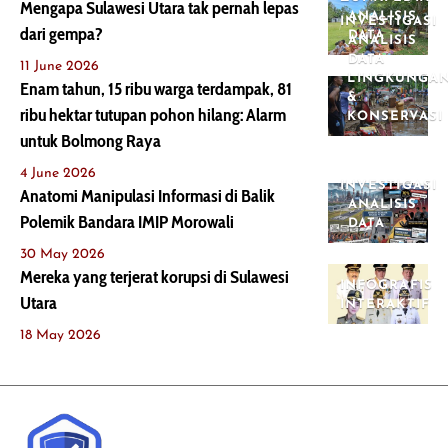
Mengapa Sulawesi Utara tak pernah lepas
ANALISIS
INVESTIGASI
dari gempa?
DATA
ANALISIS
DATA
11 June 2026
LINGKUNGA
Enam tahun, 15 ribu warga terdampak, 81
&
ribu hektar tutupan pohon hilang: Alarm
KONSERVASI
untuk Bolmong Raya
4 June 2026
INVESTIGASI
Anatomi Manipulasi Informasi di Balik
ANALISIS
Polemik Bandara IMIP Morowali
DATA
30 May 2026
Mereka yang terjerat korupsi di Sulawesi
INFOGRAFIS
Utara
INTERAKTIF
18 May 2026