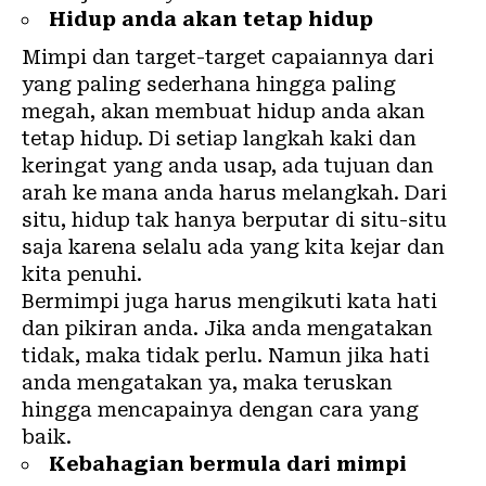
Hidup anda akan tetap hidup
Mimpi dan target-target capaiannya dari
yang paling sederhana hingga paling
megah, akan membuat hidup anda akan
tetap hidup. Di setiap langkah kaki dan
keringat yang anda usap, ada tujuan dan
arah ke mana anda harus melangkah. Dari
situ, hidup tak hanya berputar di situ-situ
saja karena selalu ada yang kita kejar dan
kita penuhi.
Bermimpi juga harus mengikuti kata hati
dan pikiran anda. Jika anda mengatakan
tidak, maka tidak perlu. Namun jika hati
anda mengatakan ya, maka teruskan
hingga mencapainya dengan cara yang
baik.
Kebahagian bermula dari mimpi