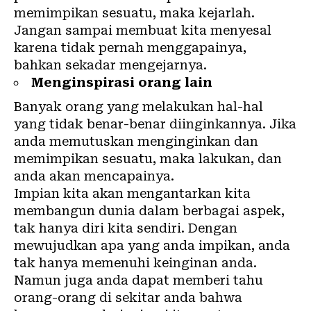
memimpikan sesuatu, maka kejarlah.
Jangan sampai membuat kita menyesal
karena tidak pernah menggapainya,
bahkan sekadar mengejarnya.
Menginspirasi orang lain
Banyak orang yang melakukan hal-hal
yang tidak benar-benar diinginkannya. Jika
anda memutuskan menginginkan dan
memimpikan sesuatu, maka lakukan, dan
anda akan mencapainya.
Impian kita akan mengantarkan kita
membangun dunia dalam berbagai aspek,
tak hanya diri kita sendiri. Dengan
mewujudkan apa yang anda impikan, anda
tak hanya memenuhi keinginan anda.
Namun juga anda dapat memberi tahu
orang-orang di sekitar anda bahwa