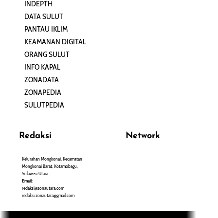
INDEPTH
PERJALANAN
DATA SULUT
ARTIKEL
PANTAU IKLIM
PERSONA
KEAMANAN DIGITAL
ORANG SULUT
INFO KAPAL
ZONADATA
ZONAPEDIA
SULUTPEDIA
Redaksi
Network
Kelurahan Mongkonai, Kecamatan
PANTAU24.COM
Mongkonai Barat, Kotamobagu,
TENTANGPUAN.COM
Sulawesi Utara
TERASMANADO.COM
Email:
KELASBELAJAR.ORG
redaksi@zonautara.com
redaksi.zonautara@gmail.com