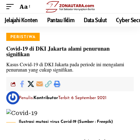
Aa
Jelajahi Konten
Pantau Iklim
Data Sulut
Cyber Secu
PERISTIWA
Covid-19 di DKI Jakarta alami penurunan
signifikan
Kasus Covid-19 di DKI Jakarta pada periode ini mengalami
penurunan yang cukup signifikan.
Penulis:
Kontributor
Terbit: 6 September 2021
Ilustrasi mutasi virus Covid-19 (Sumber : Freepik)