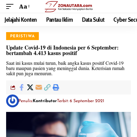
Aa
Jelajahi Konten
Pantau Iklim
Data Sulut
Cyber Secu
PERISTIWA
Update Covid-19 di Indonesia per 6 September:
bertambah 4.413 kasus positif
Saat ini kasus mulai turun, baik angka kasus positif Covid-19
baru maupun pasien yang meninggal dunia. Keterisian rumah
sakit pun juga menurun.
Penulis:
Kontributor
Terbit: 6 September 2021