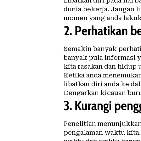
Libatkan diri pada hal 
dunia bekerja. Jangan 
momen yang anda lakuk
2.
Perhatikan b
Semakin banyak perhati
banyak pula informasi 
kita rasakan dan hidup u
Ketika anda menemukan s
libatkan diri anda ke d
Dengarkan kicauan buru
3.
Kurangi peng
Penelitian menunjukka
pengalaman waktu kita.