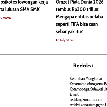
 psikotes lowongan kerja
Omzet Piala Dunia 2026
rta lulusan SMA SMK
tembus Rp300 triliun:
Mengapa entitas nirlaba
ly 2026
seperti FIFA bisa cuan
sebanyak itu?
17 July 2026
Redaksi
REHAT
PERJALANAN
ARTIKEL
Kelurahan Mongkonai,
Kecamatan Mongkonai Ba
PERSONA
Kotamobagu, Sulawesi Ut
Email:
redaksi@zonautara.com
redaksi.zonautara@gmail