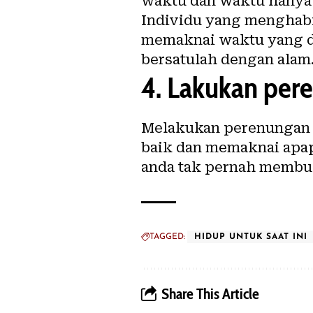
waktu dan waktu hanya b
Individu yang menghabi
memaknai waktu yang d
bersatulah dengan ala
4.
Lakukan pere
Melakukan perenungan t
baik dan memaknai apap
anda tak pernah membua
TAGGED:
HIDUP UNTUK SAAT INI
Share This Article