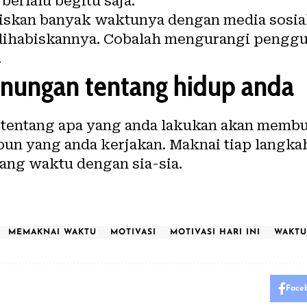
erlalu begitu saja.
skan banyak waktunya dengan media sosial
ihabiskannya. Cobalah mengurangi penggun
m.
nungan tentang hidup anda
entang apa yang anda lakukan akan membua
un yang anda kerjakan. Maknai tiap langkah
ng waktu dengan sia-sia.
MEMAKNAI WAKTU
MOTIVASI
MOTIVASI HARI INI
WAKTU
Face