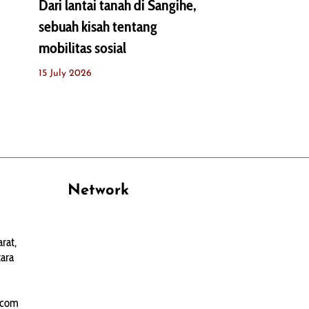
Dari lantai tanah di Sangihe,
sebuah kisah tentang
mobilitas sosial
15 July 2026
Network
PANTAU24.COM
rat,
TENTANGPUAN.COM
ara
TERASMANADO.COM
KELASBELAJAR.ORG
.com