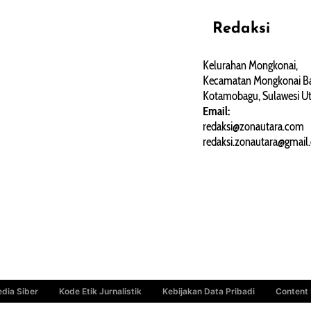
Redaksi
REHAT
PERJALANAN
ARTIKEL
Kelurahan Mongkonai,
Kecamatan Mongkonai Ba
PERSONA
Kotamobagu, Sulawesi Ut
Email:
redaksi@zonautara.com
redaksi.zonautara@gmail
dia Siber
Kode Etik Jurnalistik
Kebijakan Data Pribadi
Content