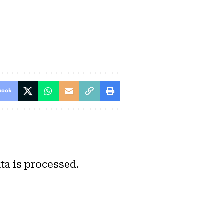
book
a is processed.