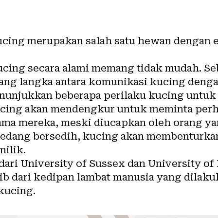
cing merupakan salah satu hewan dengan 
ucing secara alami memang tidak mudah. Se
g langka antara komunikasi kucing denga
enunjukkan beberapa perilaku kucing untu
ucing akan mendengkur untuk meminta perh
ama mereka, meski diucapkan oleh orang yan
 sedang bersedih, kucing akan membenturk
ilik.
 dari University of Sussex dan University of
ib dari kedipan lambat manusia yang dilak
kucing.