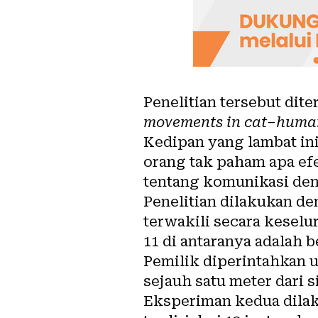
Penelitian tersebut dite
movements in cat–huma
Kedipan yang lambat in
orang tak paham apa ef
tentang komunikasi den
Penelitian dilakukan d
terwakili secara keselu
11 di antaranya adalah b
Pemilik diperintahkan 
sejauh satu meter dari s
Eksperiman kedua dilak