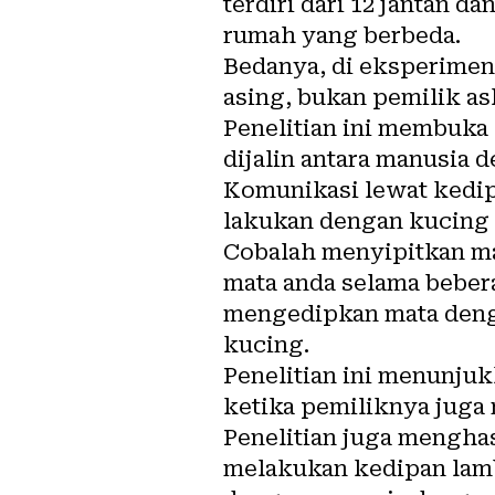
terdiri dari 12 jantan d
rumah yang berbeda.
Bedanya, di eksperimen
asing, bukan pemilik as
Penelitian ini membuka
dijalin antara manusia 
Komunikasi lewat kedipa
lakukan dengan kucing 
Cobalah menyipitkan mat
mata anda selama beber
mengedipkan mata denga
kucing.
Penelitian ini menunju
ketika pemiliknya juga
Penelitian juga mengha
melakukan kedipan lamb