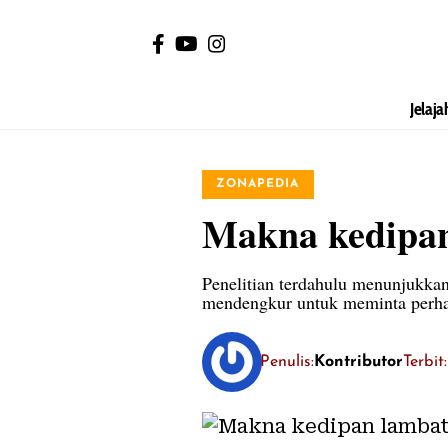
Jelaja
ZONAPEDIA
Makna kedipan
Penelitian terdahulu menunjukka
mendengkur untuk meminta perha
Penulis:
Kontributor
Terbit