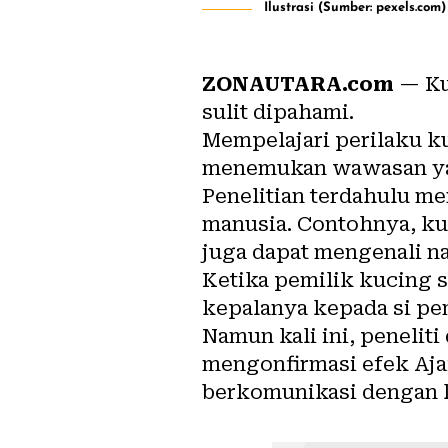
Ilustrasi (Sumber: pexels.com)
ZONAUTARA.com
— Ku
sulit dipahami.
Mempelajari perilaku k
menemukan wawasan yan
Penelitian terdahulu m
manusia. Contohnya, k
juga dapat mengenali n
Ketika pemilik kucing
kepalanya kepada si pem
Namun kali ini, peneliti
mengonfirmasi efek Aja
berkomunikasi dengan 