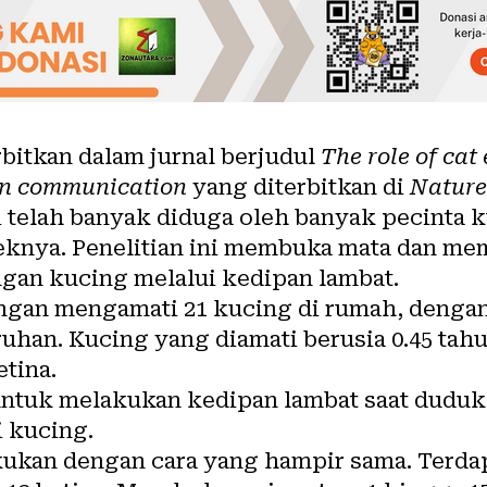
rbitkan dalam jurnal berjudul
The role of cat
n communication
yang diterbitkan di
Nature
i telah banyak diduga oleh banyak pecinta 
eknya. Penelitian ini membuka mata dan m
gan kucing melalui kedipan lambat.
engan mengamati 21 kucing di rumah, denga
ruhan. Kucing yang diamati berusia 0.45 tah
etina.
untuk melakukan kedipan lambat saat duduk
i kucing.
ukan dengan cara yang hampir sama. Terdap