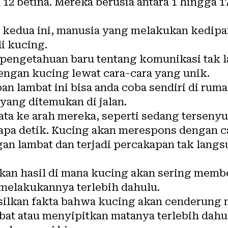
an 12 betina. Mereka berusia antara 1 hingga 1
 kedua ini, manusia yang melakukan kedipa
li kucing.
 pengetahuan baru tentang komunikasi tak 
dengan kucing lewat cara-cara yang unik.
n lambat ini bisa anda coba sendiri di ruma
yang ditemukan di jalan.
a ke arah mereka, seperti sedang tersenyum
apa detik. Kucing akan merespons dengan c
n lambat dan terjadi percakapan tak langs
kkan hasil di mana kucing akan sering memb
 melakukannya terlebih dahulu.
silkan fakta bahwa kucing akan cenderung
at atau menyipitkan matanya terlebih dahu