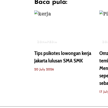
Baca pula:
ZONAPEDIA
ZO
Tips psikotes lowongan kerja
Omz
Jakarta lulusan SMA SMK
temb
Meng
20 July 2026
sepe
seba
17 Ju