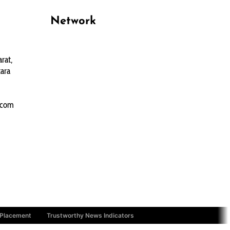
Network
PANTAU24.COM
rat,
TENTANGPUAN.COM
ara
TERASMANADO.COM
KELASBELAJAR.ORG
.com
 Placement
Trustworthy News Indicators