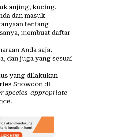
uk anjing, kucing,
anda dan masuk
rtanyaan tentang
isanya, membuat daftar
haraan Anda saja.
, dan juga yang sesuai
rius yang dilakukan
harles Snowdon di
er species-appropriate
nce.