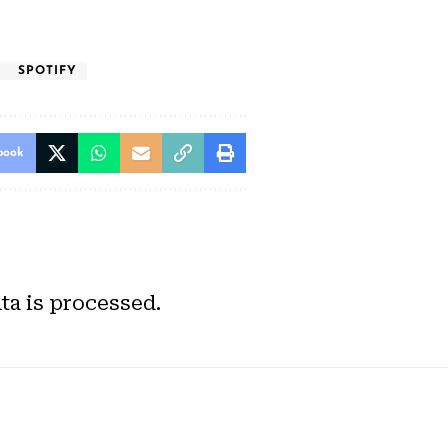
SPOTIFY
book
a is processed.