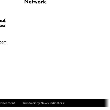
Network
PANTAU24.COM
rat,
TENTANGPUAN.COM
ara
TERASMANADO.COM
KELASBELAJAR.ORG
.com
 Placement
Trustworthy News Indicators