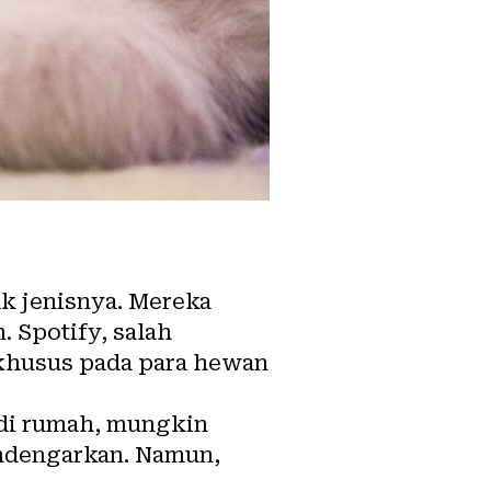
k jenisnya. Mereka
n.
Spotify
, salah
 khusus pada para hewan
 di rumah, mungkin
endengarkan. Namun,