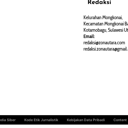
Redaksi
REHAT
PERJALANAN
ARTIKEL
Kelurahan Mongkonai,
Kecamatan Mongkonai Ba
PERSONA
Kotamobagu, Sulawesi Ut
Email:
redaksi@zonautara.com
redaksi.zonautara@gmail
dia Siber
Kode Etik Jurnalistik
Kebijakan Data Pribadi
Content