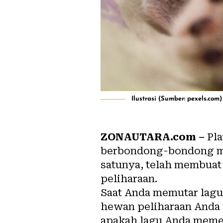
Ilustrasi (Sumber: pexels.com)
ZONAUTARA.com
–
Pl
berbondong-bondong mem
satunya, telah membuat 
peliharaan.
Saat Anda memutar lagu
hewan
peliharaan Anda 
apakah
lagu
Anda memen