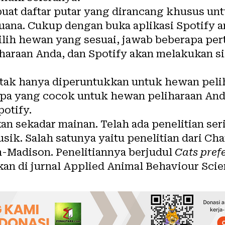
uat daftar putar yang dirancang khusus unt
guana. Cukup dengan buka aplikasi Spotify 
 pilih hewan yang sesuai, jawab beberapa pe
haraan Anda, dan Spotify akan melakukan s
i tak hanya diperuntukkan untuk hewan peli
a yang cocok untuk hewan peliharaan Anda
potify.
kan sekadar mainan. Telah ada penelitian se
usik
. Salah satunya yaitu penelitian dari C
n-Madison. Penelitiannya berjudul
Cats pref
kan di jurnal Applied Animal Behaviour Scie