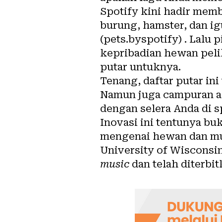
Spotify kini hadir memb
burung, hamster, dan i
(
pets.byspotify
) . Lalu
kepribadian hewan peli
putar untuknya.
Tenang, daftar putar in
Namun juga campuran ap
dengan selera Anda di s
Inovasi ini tentunya bu
mengenai hewan dan
m
University of Wisconsi
music
dan telah diterbit