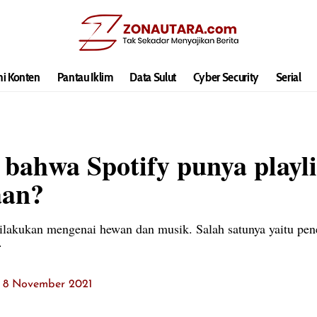
hi Konten
Pantau Iklim
Data Sulut
Cyber Security
Serial
ahwa Spotify punya playli
aan?
 dilakukan mengenai hewan dan musik. Salah satunya yaitu pen
.
t: 8 November 2021