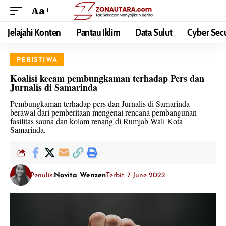
Aa
Jelajahi Konten
Pantau Iklim
Data Sulut
Cyber Secu
PERISTIWA
Koalisi kecam pembungkaman terhadap Pers dan
Jurnalis di Samarinda
Pembungkaman terhadap pers dan Jurnalis di Samarinda
berawal dari pemberitaan mengenai rencana pembangunan
fasilitas sauna dan kolam renang di Rumjab Wali Kota
Samarinda.
Penulis:
Novita Wenzen
Terbit: 7 June 2022