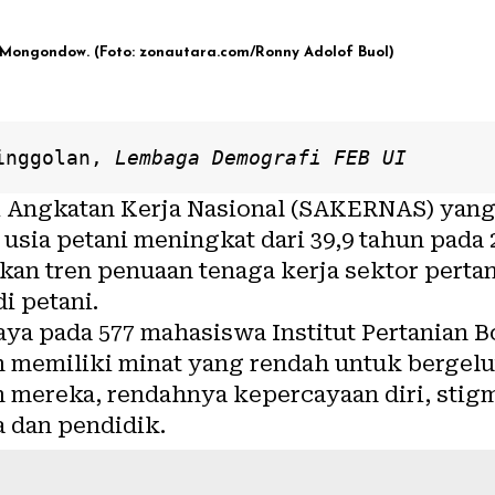
g Mongondow. (Foto: zonautara.com/Ronny Adolof Buol)
inggolan
, 
Lembaga Demografi FEB UI
i Angkatan Kerja Nasional (SAKERNAS) yang
ta usia petani meningkat dari 39,9 tahun
pada 
kkan tren penuaan tenaga kerja sektor perta
di
petani
.
aya pada 577 mahasiswa Institut Pertanian 
 memiliki minat yang rendah untuk bergelut
mereka, rendahnya kepercayaan diri, stigm
a dan pendidik.