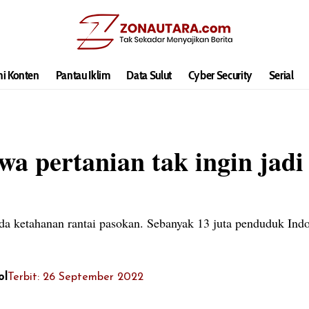
hi Konten
Pantau Iklim
Data Sulut
Cyber Security
Serial
wa pertanian tak ingin jadi 
a ketahanan rantai pasokan. Sebanyak 13 juta penduduk In
ol
Terbit: 26 September 2022