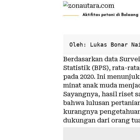
Aktifitas petani di Bolaan
Oleh: 
Lukas Bonar Na
Berdasarkan data Surve
Statistik (BPS), rata-ra
pada 2020
. Ini menunju
minat anak muda menja
Sayangnya, hasil
riset
s
bahwa lulusan pertanian
kurangnya pengetahuan 
dukungan dari orang tu