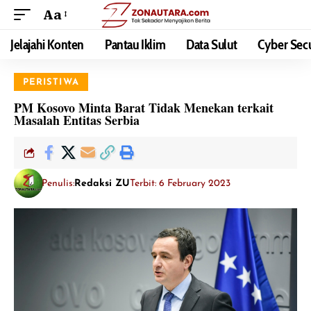
Aa
Jelajahi Konten
Pantau Iklim
Data Sulut
Cyber Secu
PERISTIWA
PM Kosovo Minta Barat Tidak Menekan terkait
Masalah Entitas Serbia
Penulis:
Redaksi ZU
Terbit: 6 February 2023