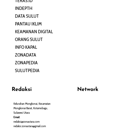
TERAS.ID
REHAT
INDEPTH
PERJALANAN
DATA SULUT
ARTIKEL
PANTAU IKLIM
PERSONA
KEAMANAN DIGITAL
ORANG SULUT
INFO KAPAL
ZONADATA
ZONAPEDIA
SULUTPEDIA
Redaksi
Network
Kelurahan Mongkonai, Kecamatan
PANTAU24.COM
Mongkonai Barat, Kotamobagu,
TENTANGPUAN.COM
Sulawesi Utara
TERASMANADO.COM
Email:
KELASBELAJAR.ORG
redaksi@zonautara.com
redaksi.zonautara@gmail.com