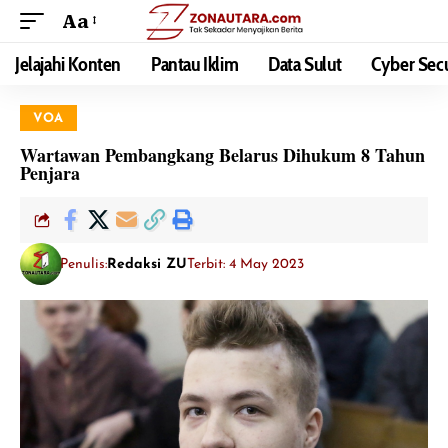
Aa
Jelajahi Konten
Pantau Iklim
Data Sulut
Cyber Secu
VOA
Wartawan Pembangkang Belarus Dihukum 8 Tahun
Penjara
Penulis:
Redaksi ZU
Terbit: 4 May 2023