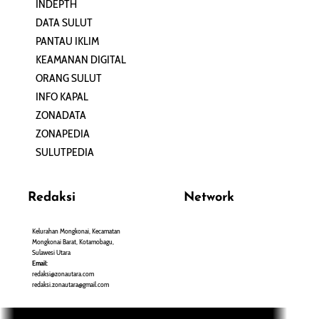
INDEPTH
PERJALANAN
DATA SULUT
ARTIKEL
PANTAU IKLIM
PERSONA
KEAMANAN DIGITAL
ORANG SULUT
INFO KAPAL
ZONADATA
ZONAPEDIA
SULUTPEDIA
Redaksi
Network
Kelurahan Mongkonai, Kecamatan
PANTAU24.COM
Mongkonai Barat, Kotamobagu,
TENTANGPUAN.COM
Sulawesi Utara
TERASMANADO.COM
Email:
KELASBELAJAR.ORG
redaksi@zonautara.com
redaksi.zonautara@gmail.com