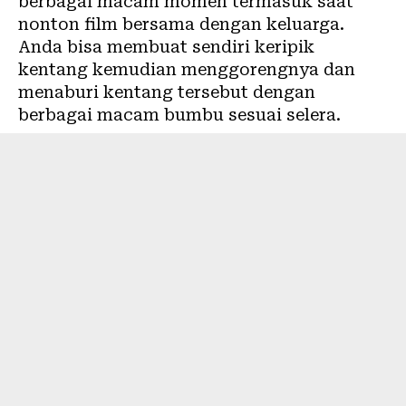
berbagai macam momen termasuk saat
nonton film bersama dengan keluarga.
Anda bisa membuat sendiri keripik
kentang kemudian menggorengnya dan
menaburi kentang tersebut dengan
berbagai macam bumbu sesuai selera.