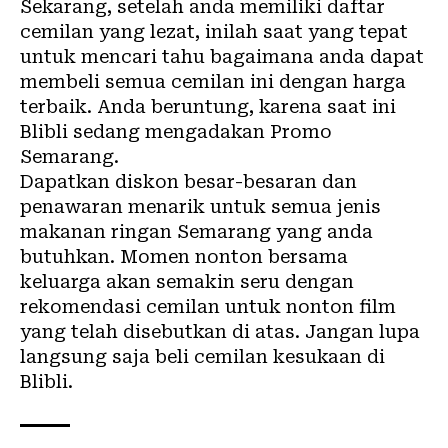
Sekarang, setelah anda memiliki daftar
cemilan yang lezat, inilah saat yang tepat
untuk mencari tahu bagaimana anda dapat
membeli semua cemilan ini dengan harga
terbaik. Anda beruntung, karena saat ini
Blibli sedang mengadakan
Promo
Semarang
.
Dapatkan diskon besar-besaran dan
penawaran menarik untuk semua jenis
makanan ringan Semarang yang anda
butuhkan. Momen nonton bersama
keluarga akan semakin seru dengan
rekomendasi cemilan untuk nonton film
yang telah disebutkan di atas. Jangan lupa
langsung saja beli cemilan kesukaan di
Blibli.