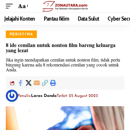
Aa
Jelajahi Konten
Pantau Iklim
Data Sulut
Cyber Secu
PERISTIWA
8 ide cemilan untuk nonton film bareng keluarga
yang lezat
Jika ingin mendapatkan cemilan untuk nonton film, tidak perlu
bingung karena ada 8 rekomendasi cemilan yang cocok untuk
Anda.
Penulis:
Laras Dondo
Terbit: 25 August 2023