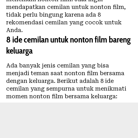
mendapatkan cemilan untuk nonton film,
tidak perlu bingung karena ada 8
rekomendasi cemilan yang cocok untuk
Anda.
8 ide cemilan untuk nonton film bareng
keluarga
Ada banyak jenis
cemilan
yang bisa
menjadi teman saat nonton film bersama
dengan keluarga. Berikut adalah 8 ide
cemilan yang sempurna untuk menikmati
momen nonton film bersama keluarga: