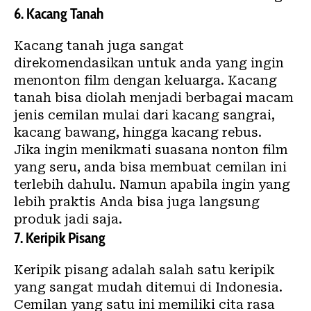
6. Kacang Tanah
Kacang tanah juga sangat
direkomendasikan untuk anda yang ingin
menonton film dengan keluarga. Kacang
tanah bisa diolah menjadi berbagai macam
jenis cemilan mulai dari kacang sangrai,
kacang bawang, hingga kacang rebus.
Jika ingin menikmati suasana nonton film
yang seru, anda bisa membuat cemilan ini
terlebih dahulu. Namun apabila ingin yang
lebih praktis Anda bisa juga langsung
produk jadi saja.
7. Keripik Pisang
Keripik pisang adalah salah satu keripik
yang sangat mudah ditemui di Indonesia.
Cemilan yang satu ini memiliki cita rasa