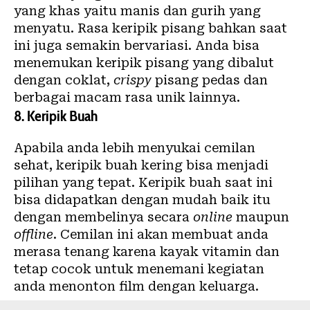
yang khas yaitu manis dan gurih yang
menyatu. Rasa keripik pisang bahkan saat
ini juga semakin bervariasi. Anda bisa
menemukan keripik pisang yang dibalut
dengan coklat,
crispy
pisang pedas dan
berbagai macam rasa unik lainnya.
8. Keripik Buah
Apabila anda lebih menyukai cemilan
sehat, keripik buah kering bisa menjadi
pilihan yang tepat. Keripik buah saat ini
bisa didapatkan dengan mudah baik itu
dengan membelinya secara
online
maupun
offline
. Cemilan ini akan membuat anda
merasa tenang karena kayak vitamin dan
tetap cocok untuk menemani kegiatan
anda menonton film dengan keluarga.