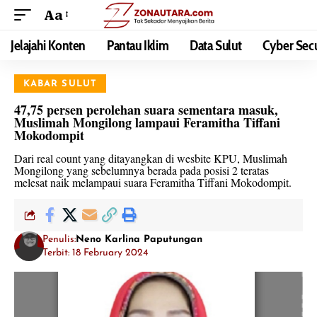
Aa
Jelajahi Konten
Pantau Iklim
Data Sulut
Cyber Secu
KABAR SULUT
47,75 persen perolehan suara sementara masuk,
Muslimah Mongilong lampaui Feramitha Tiffani
Mokodompit
Dari real count yang ditayangkan di wesbite KPU, Muslimah
Mongilong yang sebelumnya berada pada posisi 2 teratas
melesat naik melampaui suara Feramitha Tiffani Mokodompit.
Penulis:
Neno Karlina Paputungan
Terbit: 18 February 2024