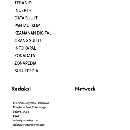
TERAS.ID
REHAT
INDEPTH
PERJALANAN
DATA SULUT
ARTIKEL
PANTAU IKLIM
PERSONA
KEAMANAN DIGITAL
ORANG SULUT
INFO KAPAL
ZONADATA
ZONAPEDIA
SULUTPEDIA
Redaksi
Network
Kelurahan Mongkonai, Kecamatan
PANTAU24.COM
Mongkonai Barat, Kotamobagu,
TENTANGPUAN.COM
Sulawesi Utara
TERASMANADO.COM
Email:
KELASBELAJAR.ORG
redaksi@zonautara.com
redaksi.zonautara@gmail.com