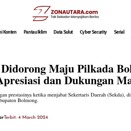
hi Konten
Pantau Iklim
Data Sulut
Cyber Security
Serial
g Didorong Maju Pilkada 
Apresiasi dan Dukungan M
gan prestasinya ketika menjabat Sekertaris Daerah (Sekda), d
abupaten Bolmong.
ar
Terbit: 4 March 2024