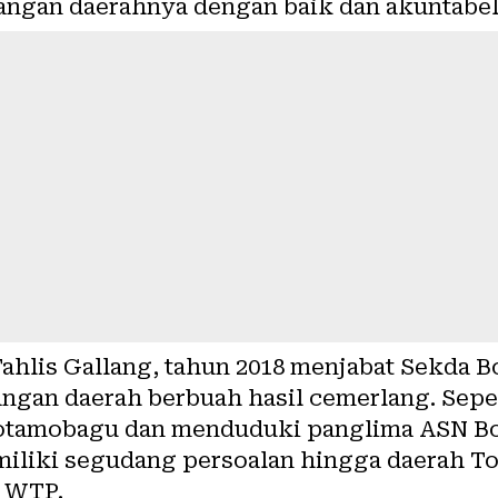
angan daerahnya dengan baik dan akuntabel
 Tahlis Gallang, tahun 2018 menjabat Sekda
gan daerah berbuah hasil cemerlang. Sepert
Kotamobagu dan menduduki panglima ASN B
iliki segudang persoalan hingga daerah To
n WTP.