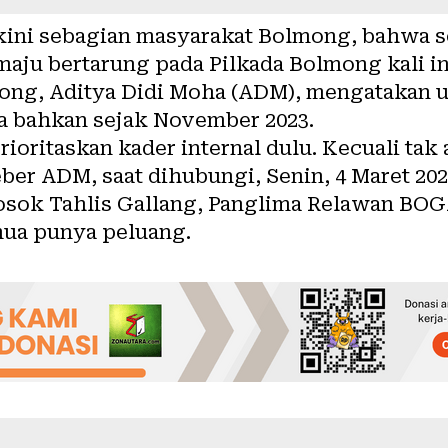
akini sebagian masyarakat Bolmong, bahwa s
aju bertarung pada Pilkada Bolmong kali ini
ng, Aditya Didi Moha (ADM), mengatakan un
 bahkan sejak November 2023.
oritaskan kader internal dulu. Kecuali tak 
er ADM, saat dihubungi, Senin, 4 Maret 202
 sosok Tahlis Gallang, Panglima Relawan BO
mua punya peluang.