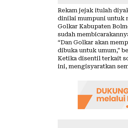
Rekam jejak itulah diy
dinilai mumpuni untuk m
Golkar Kabupaten Bolmo
sudah membicarakannya
“Dan Golkar akan mempri
dibuka untuk umum,” beb
Ketika disentil terkait
ini, mengisyaratkan se