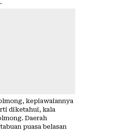
.
 Bolmong, kepiawaiannya
i diketahui, kala
olmong. Daerah
tabuan puasa belasan