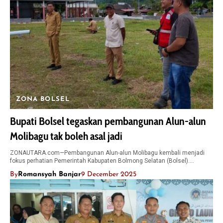
ZONA BOLSEL
Bupati Bolsel tegaskan pembangunan Alun-alun
Molibagu tak boleh asal jadi
ZONAUTARA.com—Pembangunan Alun-alun Molibagu kembali menjadi
fokus perhatian Pemerintah Kabupaten Bolmong Selatan (Bolsel).…
By
Romansyah Banjar
9 December 2025