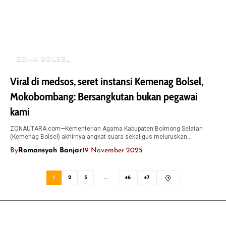
ZONA BOLSEL
Viral di medsos, seret instansi Kemenag Bolsel,
Mokobombang: Bersangkutan bukan pegawai
kami
ZONAUTARA.com—Kementerian Agama Kabupaten Bolmong Selatan
(Kemenag Bolsel) akhirnya angkat suara sekaligus meluruskan…
By
Romansyah Banjar
19 November 2025
1
2
3
…
46
47