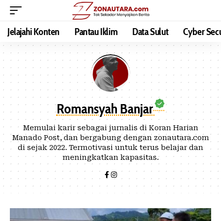
Jelajahi Konten
Pantau Iklim
Data Sulut
Cyber Secu
Romansyah Banjar
Memulai karir sebagai jurnalis di Koran Harian
Manado Post, dan bergabung dengan zonautara.com
di sejak 2022. Termotivasi untuk terus belajar dan
meningkatkan kapasitas.