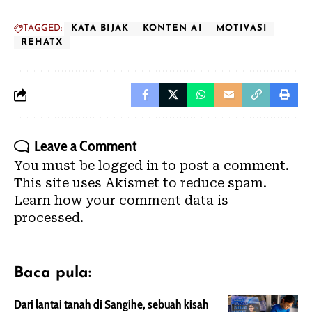
TAGGED:
KATA BIJAK
KONTEN AI
MOTIVASI
REHATX
Leave a Comment
You must be
logged in
to post a comment.
This site uses Akismet to reduce spam.
Learn how your comment data is
processed.
Baca pula:
Dari lantai tanah di Sangihe, sebuah kisah