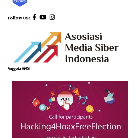
Follow US:
Anggota AMSI