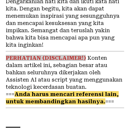
Dengarkanlah hati kita dan ikuti kata hati
kita. Dengan begitu, kita akan dapat
menemukan inspirasi yang sesungguhnya
dan mencapai kesuksesan yang kita
impikan. Semangat dan teruslah yakin
bahwa kita bisa mencapai apa pun yang
kita inginkan!
PERHATIAN (DISCLAIMER!)
Konten
dalam artikel ini, sebagian besar atau
bahkan seluruhnya dikerjakan oleh
Assisten AI atau script yang menggunakan
teknologi kecerdasan buatan.
===
Anda harus mencari referensi lain,
untuk membandingkan hasilnya.
===