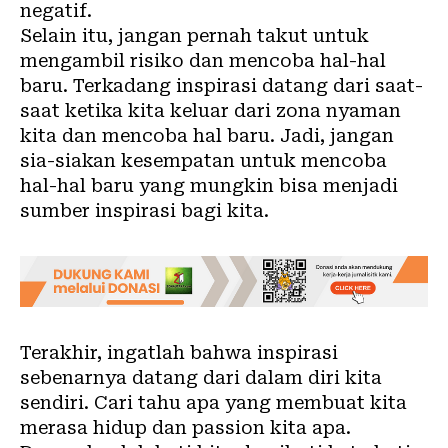
negatif.
Selain itu, jangan pernah takut untuk
mengambil risiko dan mencoba hal-hal
baru. Terkadang inspirasi datang dari saat-
saat ketika kita keluar dari zona nyaman
kita dan mencoba hal baru. Jadi, jangan
sia-siakan kesempatan untuk mencoba
hal-hal baru yang mungkin bisa menjadi
sumber inspirasi bagi kita.
Terakhir, ingatlah bahwa inspirasi
sebenarnya datang dari dalam diri kita
sendiri. Cari tahu apa yang membuat kita
merasa hidup dan passion kita apa.