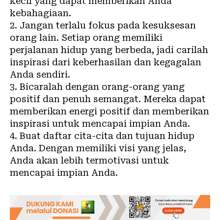
kecil yang dapat memberikan Anda
kebahagiaan.
2. Jangan terlalu fokus pada kesuksesan
orang lain. Setiap orang memiliki
perjalanan hidup yang berbeda, jadi carilah
inspirasi dari keberhasilan dan kegagalan
Anda sendiri.
3. Bicaralah dengan orang-orang yang
positif dan penuh semangat. Mereka dapat
memberikan energi positif dan memberikan
inspirasi untuk mencapai impian Anda.
4. Buat daftar cita-cita dan tujuan hidup
Anda. Dengan memiliki visi yang jelas,
Anda akan lebih termotivasi untuk
mencapai impian Anda.