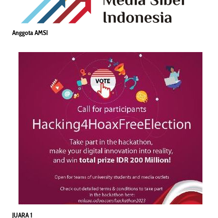
Anggota AMSI
JUARA 1