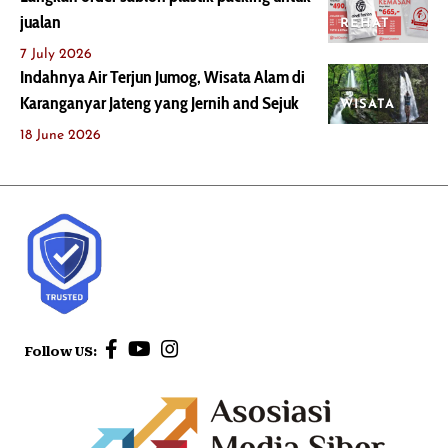
jualan
REHAT
7 July 2026
Indahnya Air Terjun Jumog, Wisata Alam di
Karanganyar Jateng yang Jernih and Sejuk
WISATA
18 June 2026
Follow US: