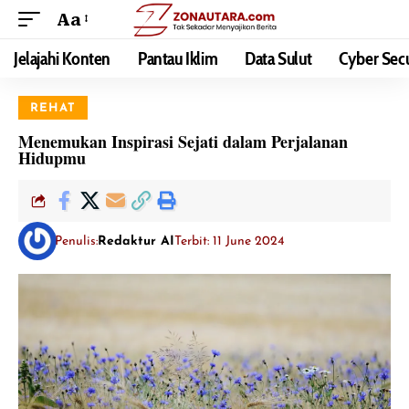
Aa
Jelajahi Konten
Pantau Iklim
Data Sulut
Cyber Secu
REHAT
Menemukan Inspirasi Sejati dalam Perjalanan
Hidupmu
Penulis:
Redaktur AI
Terbit: 11 June 2024