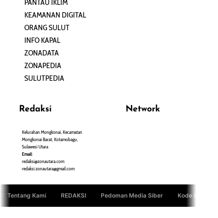
PANTAU IKLIM
PERSONA
KEAMANAN DIGITAL
ORANG SULUT
INFO KAPAL
ZONADATA
ZONAPEDIA
SULUTPEDIA
Redaksi
Network
Kelurahan Mongkonai, Kecamatan
PANTAU24.COM
Mongkonai Barat, Kotamobagu,
TENTANGPUAN.COM
Sulawesi Utara
TERASMANADO.COM
Email:
KELASBELAJAR.ORG
redaksi@zonautara.com
redaksi.zonautara@gmail.com
Tentang Kami
REDAKSI
Pedoman Media Siber
Kode Etik Jurn