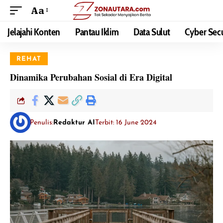
Aa
Jelajahi Konten
Pantau Iklim
Data Sulut
Cyber Secu
REHAT
Dinamika Perubahan Sosial di Era Digital
Penulis:
Redaktur AI
Terbit: 16 June 2024