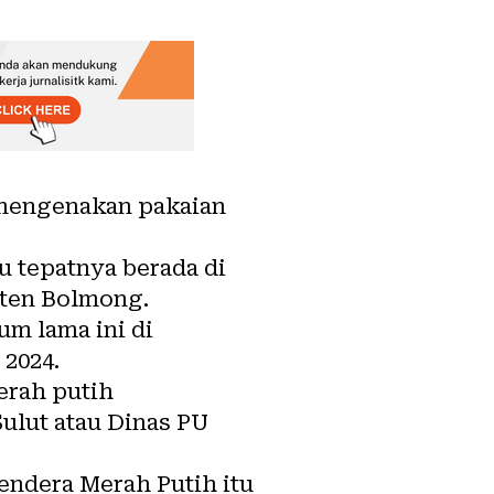
g mengenakan pakaian
u tepatnya berada di
aten Bolmong.
um lama ini di
 2024.
erah putih
Sulut atau Dinas PU
endera Merah Putih itu