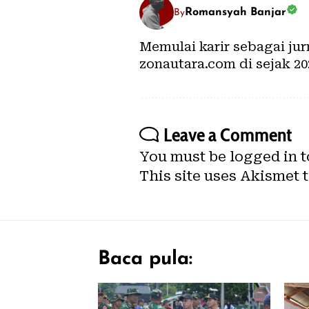
Romansyah Banjar
By
Memulai karir sebagai ju
zonautara.com di sejak 20
Leave a Comment
You must be
logged in
t
This site uses Akismet 
Baca pula: