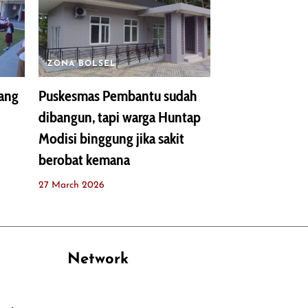
ZONA BOLSEL
uang
Puskesmas Pembantu sudah
dibangun, tapi warga Huntap
Modisi binggung jika sakit
berobat kemana
27 March 2026
Network
PANTAU24.COM