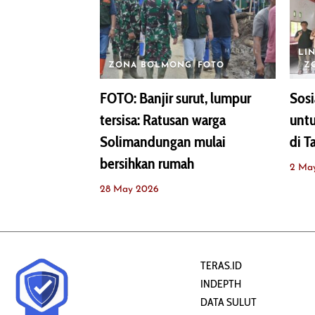
LI
ZONA BOLMONG
FOTO
Z
FOTO: Banjir surut, lumpur
Sosi
tersisa: Ratusan warga
unt
Solimandungan mulai
di T
bersihkan rumah
2 Ma
28 May 2026
TERAS.ID
INDEPTH
DATA SULUT