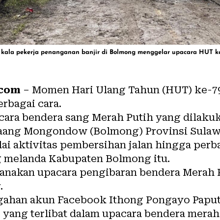
 kala pekerja penanganan banjir di Bolmong menggelar upacara HUT ke-
.com
– Momen Hari Ulang Tahun (HUT) ke-79
erbagai cara.
cara bendera sang Merah Putih yang dilakuk
laang Mongondow (Bolmong) Provinsi Sulawes
i aktivitas pembersihan jalan hingga perb
ng melanda Kabupaten Bolmong itu.
ksanakan upacara pengibaran bendera Merah
.
nggahan akun Facebook Ithong Pongayo Paput
r yang terlibat dalam upacara bendera merah