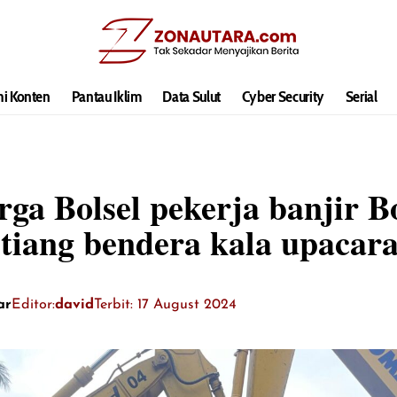
hi Konten
Pantau Iklim
Data Sulut
Cyber Security
Serial
rga Bolsel pekerja banjir 
 tiang bendera kala upaca
ar
Editor:
david
Terbit: 17 August 2024