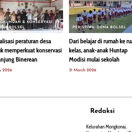
NGKUNGAN & KONSERVASI
ONA BOLSEL
PERISTIWA
ZONA BOLSEL
alisasi peraturan desa
Dari belajar di rumah ke r
uk memperkuat konservasi
kelas, anak-anak Huntap
anjung Binerean
Modisi mulai sekolah
y 2026
31 March 2026
Redaksi
REHAT
PERJALANAN
ARTIKEL
Kelurahan Mongkonai,