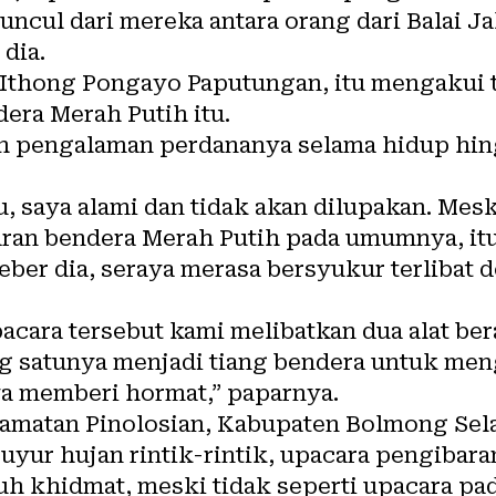
ncul dari mereka antara orang dari Balai Ja
dia.
Ithong Pongayo Paputungan, itu mengakui 
ra Merah Putih itu.
alah pengalaman perdananya selama hidup hi
ru, saya alami dan tidak akan dilupakan. Mes
aran bendera Merah Putih pada umumnya, it
beber dia, seraya merasa bersyukur terliba
acara tersebut kami melibatkan dua alat ber
ng satunya menjadi tiang bendera untuk men
ya memberi hormat,” paparnya.
matan Pinolosian, Kabupaten Bolmong Selata
uyur hujan rintik-rintik, upacara pengibar
nuh khidmat, meski tidak seperti upacara p