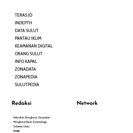
TERAS.ID
REHAT
INDEPTH
PERJALANAN
DATA SULUT
ARTIKEL
PANTAU IKLIM
PERSONA
KEAMANAN DIGITAL
ORANG SULUT
INFO KAPAL
ZONADATA
ZONAPEDIA
SULUTPEDIA
Redaksi
Network
Kelurahan Mongkonai, Kecamatan
PANTAU24.COM
Mongkonai Barat, Kotamobagu,
TENTANGPUAN.COM
Sulawesi Utara
TERASMANADO.COM
Email: