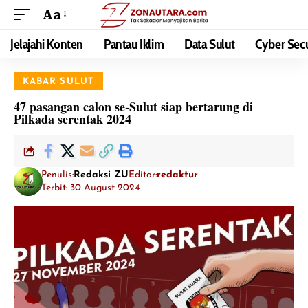
Aa
Jelajahi Konten
Pantau Iklim
Data Sulut
Cyber Secu
KABAR SULUT
47 pasangan calon se-Sulut siap bertarung di
Pilkada serentak 2024
Penulis:
Redaksi ZU
Editor:
redaktur
Terbit: 30 August 2024