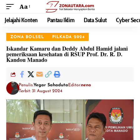
Aa
Jelajahi Konten
Pantau Iklim
Data Sulut
Cyber Secu
ZONA BOLSEL
PILKADA 2024
Iskandar Kamaru dan Deddy Abdul Hamid jalani
pemeriksaan kesehatan di RSUP Prof. Dr. R. D.
Kandou Manado
Penulis:
Yegar Sahaduta
Editor:
neno
Terbit: 31 August 2024