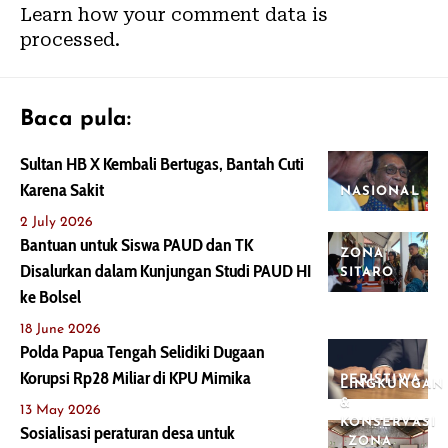
Learn how your comment data is
processed.
Baca pula:
Sultan HB X Kembali Bertugas, Bantah Cuti
Karena Sakit
NASIONAL
2 July 2026
Bantuan untuk Siswa PAUD dan TK
ZONA
Disalurkan dalam Kunjungan Studi PAUD HI
SITARO
ke Bolsel
18 June 2026
Polda Papua Tengah Selidiki Dugaan
Korupsi Rp28 Miliar di KPU Mimika
PERISTIWA
LINGKUNGAN
&
13 May 2026
KONSERVASI
Sosialisasi peraturan desa untuk
ZONA