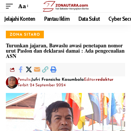
Aa
Jelajahi Konten
Pantau Iklim
Data Sulut
Cyber Secu
ZONA SITARO
Turunkan jajaran, Bawaslu awasi penetapan nomor
urut Paslon dan deklarasi damai : Ada pengecualian
ASN
Penulis:
Jufri Fransicho Kasumbala
Editor:
redaktur
Terbit: 24 September 2024