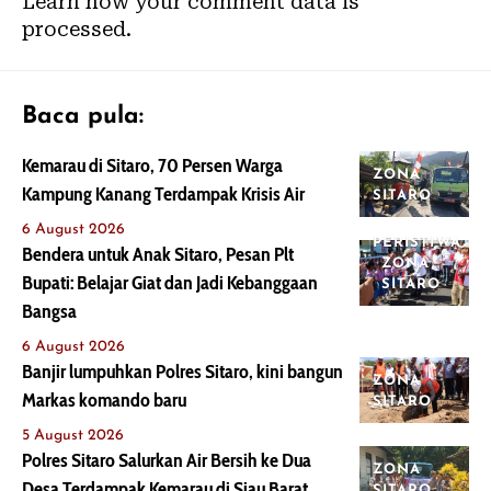
Learn how your comment data is
processed.
Baca pula:
Kemarau di Sitaro, 70 Persen Warga
ZONA
Kampung Kanang Terdampak Krisis Air
SITARO
6 August 2026
PERISTIWA
Bendera untuk Anak Sitaro, Pesan Plt
ZONA
Bupati: Belajar Giat dan Jadi Kebanggaan
SITARO
Bangsa
6 August 2026
Banjir lumpuhkan Polres Sitaro, kini bangun
ZONA
Markas komando baru
SITARO
5 August 2026
Polres Sitaro Salurkan Air Bersih ke Dua
ZONA
Desa Terdampak Kemarau di Siau Barat
SITARO