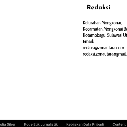
Redaksi
REHAT
PERJALANAN
ARTIKEL
Kelurahan Mongkonai,
Kecamatan Mongkonai Ba
PERSONA
Kotamobagu, Sulawesi Ut
Email:
redaksi@zonautara.com
redaksi.zonautara@gmail
dia Siber
Kode Etik Jurnalistik
Kebijakan Data Pribadi
Content