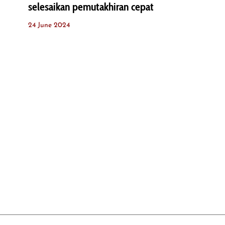
selesaikan pemutakhiran cepat
24 June 2024