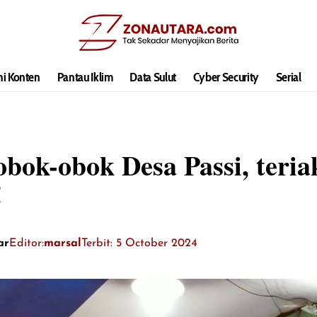
hi Konten
Pantau Iklim
Data Sulut
Cyber Security
Serial
bok-obok Desa Passi, teria
!
ar
Editor:
marsal
Terbit: 5 October 2024