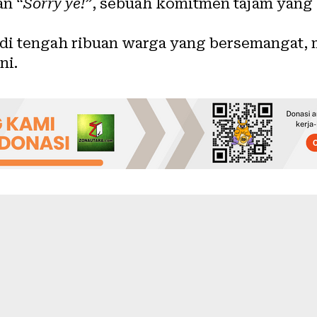
an
“Sorry ye!”
, sebuah komitmen tajam yang 
 di tengah ribuan warga yang bersemangat
ni.