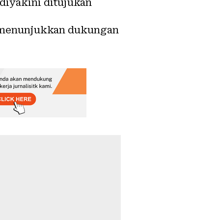
diyakini ditujukan
, menunjukkan dukungan