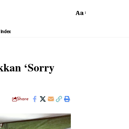
Aa
Index
kkan ‘Sorry
Share