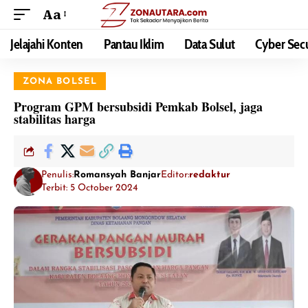
Aa
Jelajahi Konten
Pantau Iklim
Data Sulut
Cyber Secu
ZONA BOLSEL
Program GPM bersubsidi Pemkab Bolsel, jaga
stabilitas harga
Penulis:
Romansyah Banjar
Editor:
redaktur
Terbit: 5 October 2024